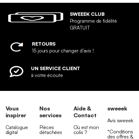
SWEEEK CLUB
Programme de fidélité
GRATUIT
RETOURS
15 jours pour changer d’avis !
UN SERVICE CLIENT
à votre écoute
Vous
Nos
Aide &
sweeek
inspirer
services
Contact
Avis sweeek
Catalogue
Pièces
Où est mon
*Conditions
digital
détachées
colis ?
des offres &