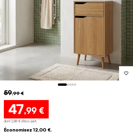
59
,99 €
47
,99 €
dont 2,86 € d'éco-part
.
Économisez 12,00 €.