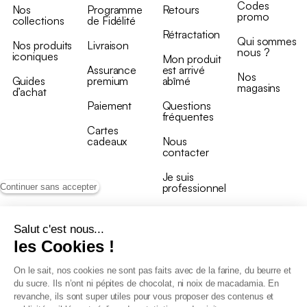
Codes
Nos
Programme
Retours
promo
collections
de Fidélité
Rétractation
Qui sommes
Nos produits
Livraison
nous ?
iconiques
Mon produit
Assurance
est arrivé
Nos
Guides
premium
abîmé
magasins
d’achat
Paiement
Questions
fréquentes
Cartes
cadeaux
Nous
contacter
Je suis
professionnel
Continuer sans accepter
Salut c'est nous...
les Cookies !
On le sait, nos cookies ne sont pas faits avec de la farine, du beurre et
Conditions générales de vente
du sucre. Ils n’ont ni pépites de chocolat, ni noix de macadamia. En
Conditions générales du programme de fidélité
revanche, ils sont super utiles pour vous proposer des contenus et
Charte de données personnelles