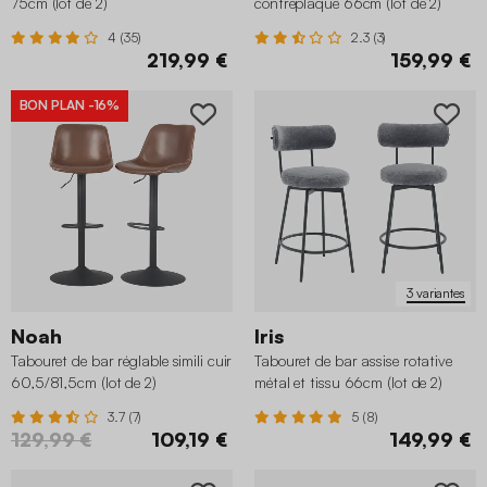
75cm (lot de 2)
contreplaqué 66cm (lot de 2)
4 (35)
2.3 (3)
219,99 €
159,99 €
BON PLAN
-16%
3 variantes
Noah
Iris
Tabouret de bar réglable simili cuir
Tabouret de bar assise rotative
60,5/81,5cm (lot de 2)
métal et tissu 66cm (lot de 2)
3.7 (7)
5 (8)
129,99 €
109,19 €
149,99 €