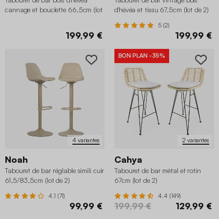
cannage et bouclette 66,5cm (lot
d'hévéa et tissu 67,5cm (lot de 2)
de 2)
5 (2)
199,99 €
199,99 €
BON PLAN
-35%
4 variantes
2 variantes
Noah
Cahya
Tabouret de bar réglable simili cuir
Tabouret de bar métal et rotin
61,5/83,5cm (lot de 2)
67cm (lot de 2)
4.1 (71)
4.4 (149)
99,99 €
199,99 €
129,99 €