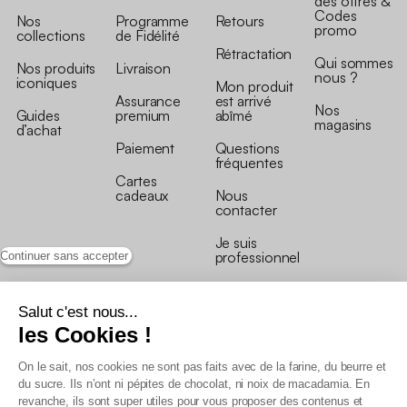
des offres &
Codes
Nos
Programme
Retours
promo
collections
de Fidélité
Rétractation
Qui sommes
Nos produits
Livraison
nous ?
iconiques
Mon produit
Assurance
est arrivé
Nos
Guides
premium
abîmé
magasins
d’achat
Paiement
Questions
fréquentes
Cartes
cadeaux
Nous
contacter
Je suis
professionnel
Continuer sans accepter
Salut c'est nous...
les Cookies !
On le sait, nos cookies ne sont pas faits avec de la farine, du beurre et
Conditions générales de vente
du sucre. Ils n’ont ni pépites de chocolat, ni noix de macadamia. En
Conditions générales du programme de fidélité
revanche, ils sont super utiles pour vous proposer des contenus et
Charte de données personnelles