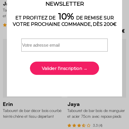
Jaya
Joy
Tabouret de bar bois de manguier
Tabouret de bar bois d'hévéa et
et acier 65cm avec repose pieds
assise en cordes 64cm (lot de 2)
(lot de 2)
4.6 (18)
4.5 (4)
99,99 €
229,99 €
Erin
Jaya
Tabouret de bar décor bois courbé
Tabouret de bar bois de manguier
teinté chêne et tissu déperlant
et acier 75cm avec repose pieds
pieds chromé 76,5cm (lot de 2)
(lot de 2)
3.3 (4)