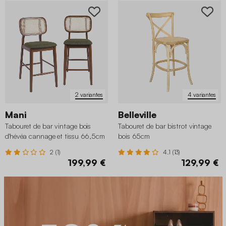
2 variantes
4 variantes
Mani
Belleville
Tabouret de bar vintage bois
Tabouret de bar bistrot vintage
d'hévéa cannage et tissu 66,5cm
bois 65cm
(lot de 2)
2 (1)
4.1 (13)
199,99 €
129,99 €