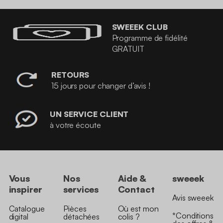
SWEEEK CLUB
Programme de fidélité
GRATUIT
RETOURS
15 jours pour changer d’avis !
UN SERVICE CLIENT
à votre écoute
Vous
Nos
Aide &
sweeek
inspirer
services
Contact
Avis sweeek
Catalogue
Pièces
Où est mon
*Conditions
digital
détachées
colis ?