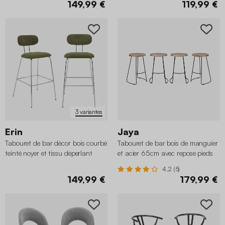
149,99 €
119,99 €
3 variantes
Erin
Jaya
Tabouret de bar décor bois courbé
Tabouret de bar bois de manguier
teinté noyer et tissu déperlant
et acier 65cm avec repose pieds
pieds chromé 76,5cm (lot de 2)
(lot de 4)
4.2 (5)
149,99 €
179,99 €