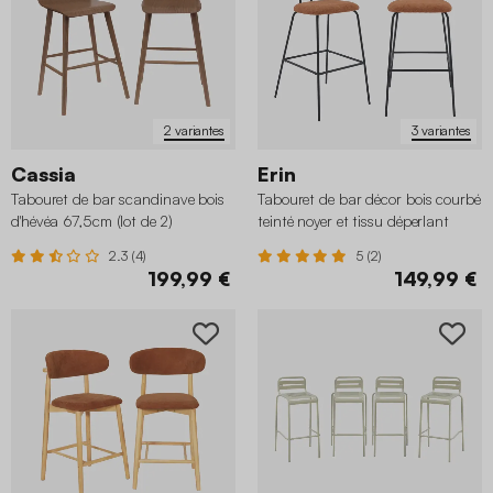
2 variantes
3 variantes
Cassia
Erin
Tabouret de bar scandinave bois
Tabouret de bar décor bois courbé
d'hévéa 67,5cm (lot de 2)
teinté noyer et tissu déperlant
pieds métal noir 76,5cm (lot de 2)
2.3 (4)
5 (2)
199,99 €
149,99 €