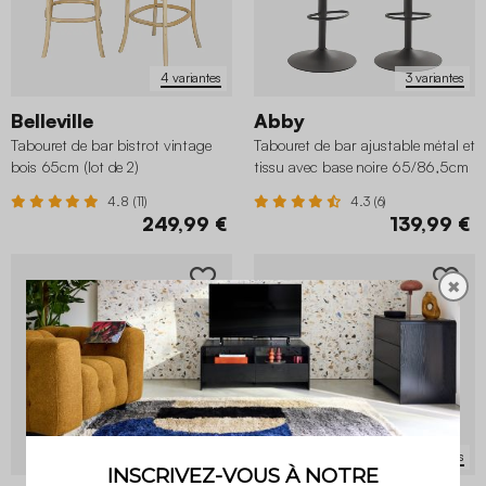
4 variantes
3 variantes
Belleville
Abby
Tabouret de bar bistrot vintage
Tabouret de bar ajustable métal et
bois 65cm (lot de 2)
tissu avec base noire 65/86,5cm
(lot de 2)
4.8 (11)
4.3 (6)
249,99 €
139,99 €
✖
3 variantes