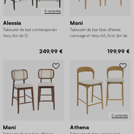
4 variantes
Alessia
Mani
Tabouret de bar contemporain
Tabouret de bar bois d'hévéa
tissu (lot de 2)
cannage et tissu 66,5cm (lot de
2)
249,99 €
199,99 €
2 variantes
Mani
Athena
Tabouret de bar bois d'hévéa
Tabouret de bar vintage bois