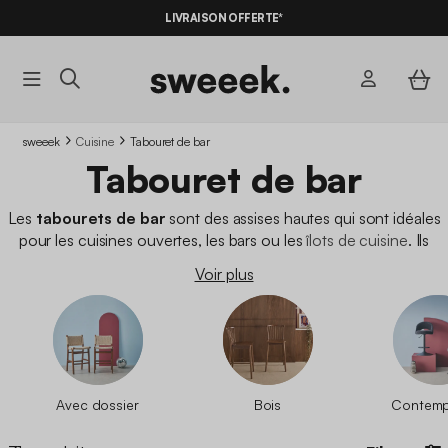
-10%
SUR LES
BONS PLANS*
LIVRAISON OFFERTE*
AVEC LE
CODE SUMMER10
sweeek
Cuisine
Tabouret de bar
Tabouret de bar
Les
tabourets de bar
sont des assises hautes qui sont idéales
pour les cuisines ouvertes, les bars ou les
îlots de cuisine
. Ils
offrent
un confort et une praticité incomparables
pour
Voir plus
prendre un repas, boire un verre ou simplement discuter entre
amis dans sa cuisine.
Avec dossier
Bois
Contemp