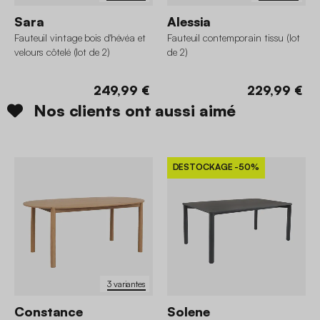
Sara
Alessia
Fauteuil vintage bois d'hévéa et
Fauteuil contemporain tissu (lot
velours côtelé (lot de 2)
de 2)
249,99 €
229,99 €
Nos clients ont aussi aimé
DESTOCKAGE
-50%
3 variantes
Constance
Solene