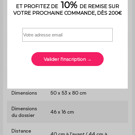
Utilisation
Intérieur
Usage
Usage domestique uniquement
Garantie
2 ans
Le montage est très simple, une
Montage
notice est fournie
Poids
6 kg
Dimensions
50 x 53 x 80 cm
Dimensions
46 x 16 cm
du dossier
Distance
40 cm à l'avant / 44 cm à