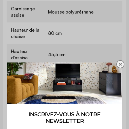
Garnissage
Mousse polyuréthane
assise
Hauteur de la
80 cm
chaise
Hauteur
45,5 cm
d'assise
✖
Profondeur
47 cm
d'assise
Confort de
Equilibré
l'assise
Poids max.
110 kg par place
supporté