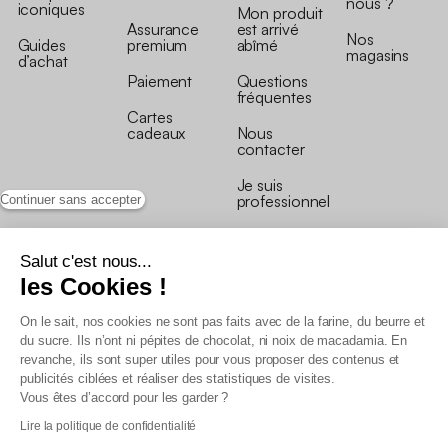
nous ?
iconiques
Mon produit
Assurance
est arrivé
Nos
Guides
premium
abîmé
magasins
d’achat
Paiement
Questions
fréquentes
Cartes
cadeaux
Nous
contacter
Je suis
professionnel
Continuer sans accepter
Salut c'est nous...
les Cookies !
On le sait, nos cookies ne sont pas faits avec de la farine, du beurre et
Conditions générales de vente
du sucre. Ils n’ont ni pépites de chocolat, ni noix de macadamia. En
Conditions générales du programme de fidélité
revanche, ils sont super utiles pour vous proposer des contenus et
Charte de données personnelles
publicités ciblées et réaliser des statistiques de visites.
Conditions générales de vente Pro
Vous êtes d’accord pour les garder ?
Déclaration d’accessibilité
Lire la politique de confidentialité