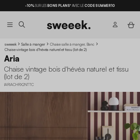
-10%
SUR LES
BONS PLANS*
AVEC LE
CODE SUMMER10
sweeek
Salle à manger
Chaise salle à manger, Banc
Chaise vintage bois d'hévéa naturel et tissu (lot de 2)
Aria
Chaise vintage bois d'hévéa naturel et tissu
(lot de 2)
IARIACHRX2NTTC