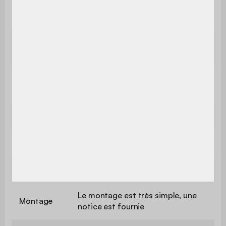
Profondeur
42 cm
d'assise
Confort de
Equilibré
l'assise
Poids max.
110 kg par place
supporté
Utilisation
Intérieur
Usage
Usage domestique uniquement
Garantie
2 ans
Le montage est très simple, une
Montage
notice est fournie