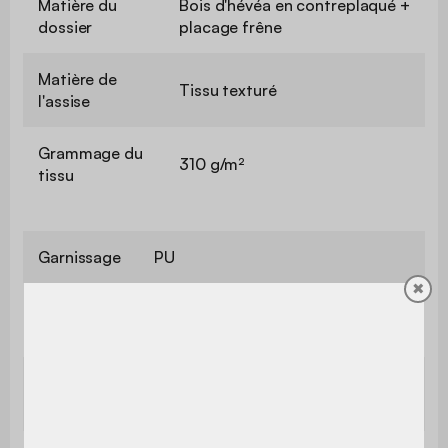
Matière du
Bois d'hévéa en contreplaqué +
dossier
placage frêne
Matière de
Tissu texturé
l'assise
Grammage du
310 g/m²
tissu
Garnissage
PU
✖
Garnissage
Mousse polyuréthane
assise
Hauteur
48,5 cm
d'assise