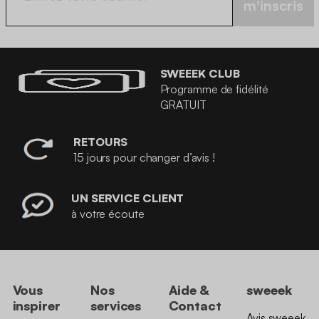
m'inscris
SWEEEK CLUB
Programme de fidélité
GRATUIT
RETOURS
15 jours pour changer d’avis !
UN SERVICE CLIENT
à votre écoute
Vous
Nos
Aide &
sweeek
inspirer
services
Contact
Avis sweeek