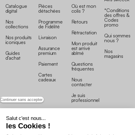
Catalogue
Pièces
Où est mon
*Conditions
digital
détachées
colis ?
des offres &
Codes
Nos
Programme
Retours
promo
collections
de Fidélité
Rétractation
Qui sommes
Nos produits
Livraison
nous ?
iconiques
Mon produit
Assurance
est arrivé
Nos
Guides
premium
abîmé
magasins
d’achat
Paiement
Questions
fréquentes
Cartes
cadeaux
Nous
contacter
Je suis
professionnel
Continuer sans accepter
Salut c'est nous...
les Cookies !