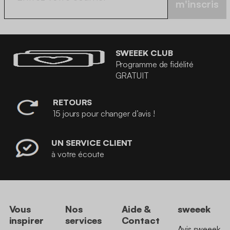
m'inscris
SWEEEK CLUB
Programme de fidélité
GRATUIT
RETOURS
15 jours pour changer d’avis !
UN SERVICE CLIENT
à votre écoute
Vous
Nos
Aide &
sweeek
inspirer
services
Contact
Avis sweeek