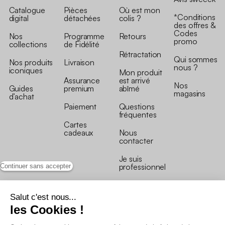
Catalogue
Pièces
Où est mon
*Conditions
digital
détachées
colis ?
des offres &
Codes
Nos
Programme
Retours
promo
collections
de Fidélité
Rétractation
Qui sommes
Nos produits
Livraison
nous ?
iconiques
Mon produit
Assurance
est arrivé
Nos
Guides
premium
abîmé
magasins
d’achat
Paiement
Questions
fréquentes
Cartes
cadeaux
Nous
contacter
Je suis
professionnel
Continuer sans accepter
Salut c'est nous...
les Cookies !