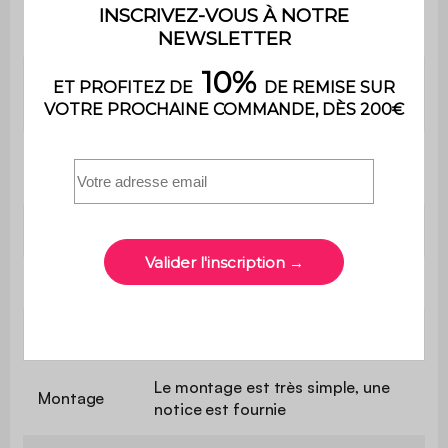
Profondeur
42 cm
d'assise
Confort de
Equilibré
l'assise
Poids max.
110 kg par place
supporté
Utilisation
Intérieur
Usage
Usage domestique uniquement
Garantie
2 ans
Le montage est très simple, une
Montage
notice est fournie