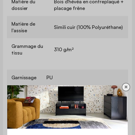
Matière du
Bois d'hévéa en contreplaqué +
dossier
placage frêne
Matière de
Simili cuir (100% Polyuréthane)
l'assise
Grammage du
310 g/m²
tissu
Garnissage
PU
✖
Garnissage
Mousse polyuréthane
assise
Hauteur
48,5 cm
d'assise