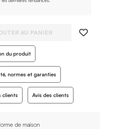
r les dernières tendances.
OUTER AU PANIER
on du produit
ité, normes et garanties
 clients
Avis des clients
forme de maison