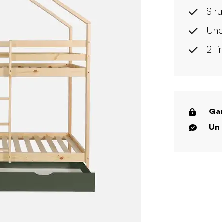
Str
Une
2 ti
Gar
Un 