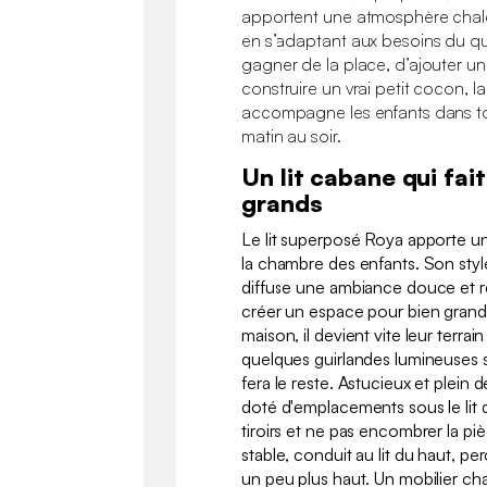
apportent une atmosphère chale
en s’adaptant aux besoins du quo
gagner de la place, d’ajouter 
construire un vrai petit cocon, l
accompagne les enfants dans to
matin au soir.
Un lit cabane qui fait
grands
Le lit superposé Roya apporte u
la chambre des enfants. Son styl
diffuse une ambiance douce et r
créer un espace pour bien grandi
maison, il devient vite leur terrai
quelques guirlandes lumineuses sur
fera le reste. Astucieux et plein d
doté d'emplacements sous le lit 
tiroirs et ne pas encombrer la piè
stable, conduit au lit du haut, pe
un peu plus haut. Un mobilier cha