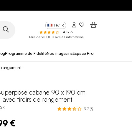
FR/FR
4,1 / 5
Plus de 30 000 avis à l’international
log
Programme de Fidélité
Nos magasins
Espace Pro
de rangement
t superposé cabane 90 x 190 cm
l avec tiroirs de rangement
AGR
3.7 (3)
99 €