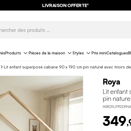
LIVRAISON OFFERTE*
tés
Produits
Pièces de la maison
Styles
Prix mini
Catalogues
B
Lit enfant superposé cabane 90 x 190 cm pin naturel avec tiroirs 
Roya
Lit enfan
pin nature
IKBEDSUPR2DRN
349
,