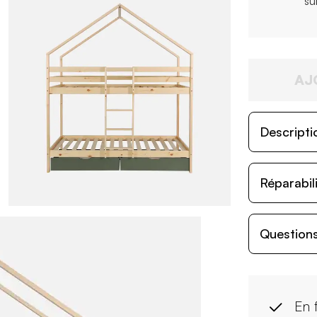
su
AJ
Descripti
Réparabil
Questions
En 