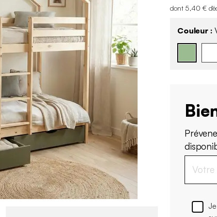
dont 5,40 € d'é
Couleur :
V
Bien
Prévene
disponi
Je