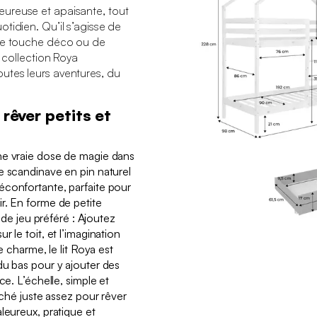
ureuse et apaisante, tout
tidien. Qu’il s’agisse de
une touche déco ou de
a collection Roya
utes leurs aventures, du
 rêver petits et
ne vraie dose de magie dans
e scandinave en pin naturel
éconfortante, parfaite pour
r. En forme de petite
n de jeu préféré : Ajoutez
 le toit, et l’imagination
e charme, le lit Roya est
du bas pour y ajouter des
ce. L’échelle, simple et
rché juste assez pour rêver
leureux, pratique et