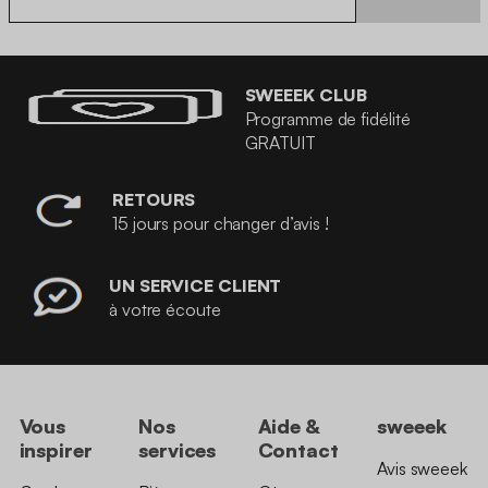
SWEEEK CLUB
Programme de fidélité
GRATUIT
RETOURS
15 jours pour changer d’avis !
UN SERVICE CLIENT
à votre écoute
Vous
Nos
Aide &
sweeek
inspirer
services
Contact
Avis sweeek