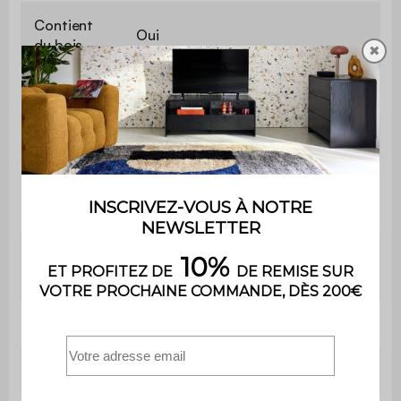
Contient
Oui
du bois
✖
Usage
Usage domestique uniquement
Utilisation
Intérieur
Garantie
2 ans
Le montage est très simple,
Montage
une notice est fournie
Matelas fourni
Non
Sommier
Lattes en bois composite