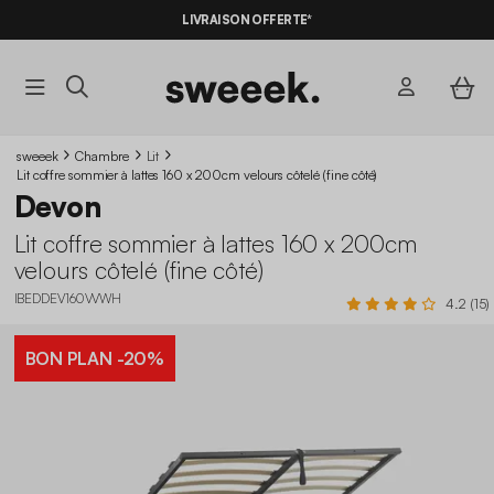
-10%
SUR LES
BONS PLANS*
LIVRAISON OFFERTE*
AVEC LE
CODE SUMMER10
sweeek
Chambre
Lit
Lit coffre sommier à lattes 160 x 200cm velours côtelé (fine côté)
Devon
Lit coffre sommier à lattes 160 x 200cm
velours côtelé (fine côté)
IBEDDEV160VVWH
4.2 (15)
BON PLAN
-20%