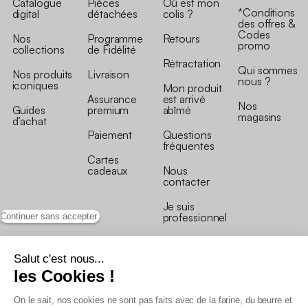
Catalogue
Pièces
Où est mon
*Conditions
digital
détachées
colis ?
des offres &
Codes
Nos
Programme
Retours
promo
collections
de Fidélité
Rétractation
Qui sommes
Nos produits
Livraison
nous ?
iconiques
Mon produit
Assurance
est arrivé
Nos
Guides
premium
abîmé
magasins
d’achat
Paiement
Questions
fréquentes
Cartes
cadeaux
Nous
contacter
Je suis
professionnel
Continuer sans accepter
Salut c'est nous...
les Cookies !
On le sait, nos cookies ne sont pas faits avec de la farine, du beurre et
Conditions générales de vente