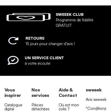
SWEEEK CLUB
Programme de fidélité
GRATUIT
RETOURS
15 jours pour changer d’avis !
UN SERVICE CLIENT
à votre écoute
Vous
Nos
Aide &
sweeek
inspirer
services
Contact
Avis sweeek
Catalogue
Pièces
Où est mon
*Conditions
digital
détachées
colis ?