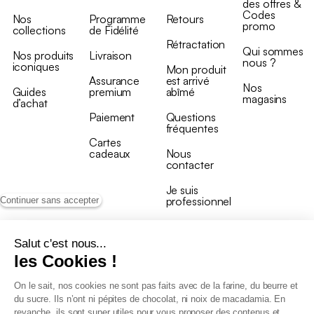
des offres &
Codes
Nos
Programme
Retours
promo
collections
de Fidélité
Rétractation
Qui sommes
Nos produits
Livraison
nous ?
iconiques
Mon produit
Assurance
est arrivé
Nos
Guides
premium
abîmé
magasins
d’achat
Paiement
Questions
fréquentes
Cartes
cadeaux
Nous
contacter
Je suis
professionnel
Continuer sans accepter
Salut c'est nous...
les Cookies !
On le sait, nos cookies ne sont pas faits avec de la farine, du beurre et
Conditions générales de vente
du sucre. Ils n’ont ni pépites de chocolat, ni noix de macadamia. En
Conditions générales du programme de fidélité
revanche, ils sont super utiles pour vous proposer des contenus et