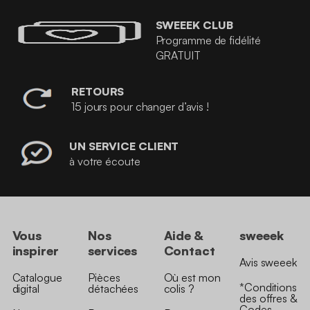
SWEEEK CLUB
Programme de fidélité
GRATUIT
RETOURS
15 jours pour changer d’avis !
UN SERVICE CLIENT
à votre écoute
Vous
Nos
Aide &
sweeek
inspirer
services
Contact
Avis sweeek
Catalogue
Pièces
Où est mon
*Conditions
digital
détachées
colis ?
des offres &
Codes