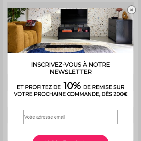
✖
Utilisation
Intérieur
Usage domestique
Usage
uniquement
Facile à monter notice
Montage
fournie
Garantie
2 ans
Contient du bois
Non
Dimensions
145 x 25 x 21 cm
Base
Ø 21 cm