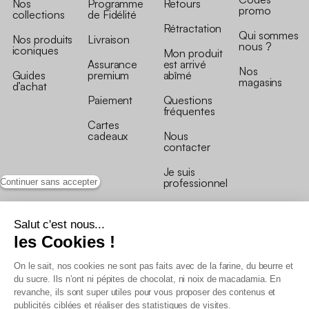
Nos
Programme
Retours
promo
collections
de Fidélité
Rétractation
Qui sommes
Nos produits
Livraison
nous ?
iconiques
Mon produit
Assurance
est arrivé
Nos
Guides
premium
abîmé
magasins
d’achat
Paiement
Questions
fréquentes
Cartes
cadeaux
Nous
contacter
Je suis
professionnel
Continuer sans accepter
Salut c'est nous...
les Cookies !
On le sait, nos cookies ne sont pas faits avec de la farine, du beurre et
Conditions générales de vente
du sucre. Ils n’ont ni pépites de chocolat, ni noix de macadamia. En
Conditions générales du programme de fidélité
revanche, ils sont super utiles pour vous proposer des contenus et
Charte de données personnelles
publicités ciblées et réaliser des statistiques de visites.