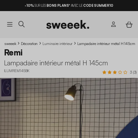
-10%
SUR LES
BONS PLANS*
AVEC LE
CODE SUMMER10
sweeek
Décoration
Luminaire intérieur
Lampadaire intérieur métal H 145cm
Remi
Lampadaire intérieur métal H 145cm
ILUMREM145BK
3 (3)