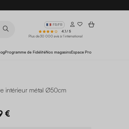
FR/FR
4,1 / 5
Plus de 30 000 avis à l’international
log
Programme de Fidélité
Nos magasins
Espace Pro
e intérieur métal Ø50cm
9 €