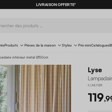
LIVRAISON OFFERTE*
tés
Produits
Pièces de la maison
Styles
Prix mini
Catalogues
B
adaire intérieur métal Ø50cm
Lyse
Lampadair
ILUMLYSBK
119
,9