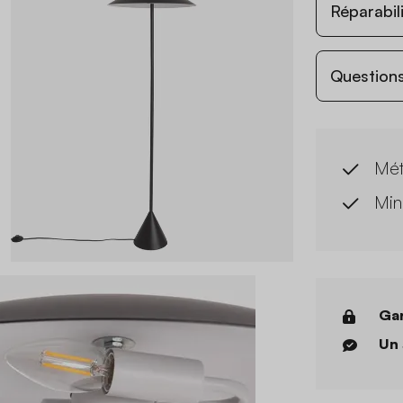
Réparabil
Questions
Mét
Min
Gar
Un 