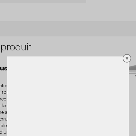
 produit
✖
use au style
 atmosphère douce et
à son design minimaliste en
lace dans un salon, une
lecture. Elle illumine
une ambiance chaleureuse
terrupteur au sol rend
éable au quotidien : un simple
r d’une lumière réconfortante