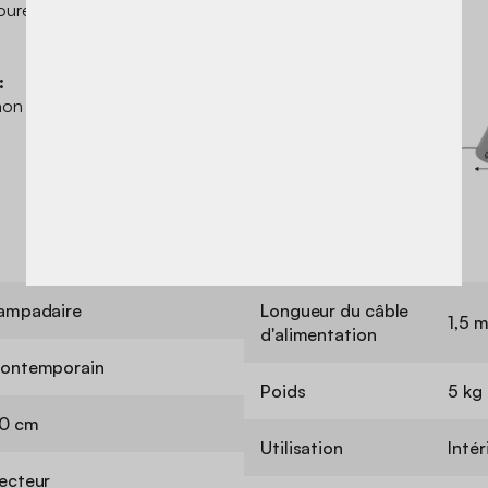
ourer pleinement vos
:
non fournie)
ampadaire
Longueur du câble
1,5 
d'alimentation
ontemporain
Poids
5 kg
0 cm
Utilisation
Intér
ecteur