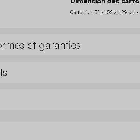
Dimension des carto
Carton 1: L 52 x l 52 x h 29 cm -
ormes et garanties
ts