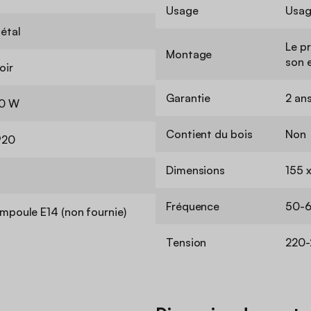
Usage
Usag
étal
Le pr
Montage
son 
oir
Garantie
2 an
0 W
Contient du bois
Non
P20
Dimensions
155 
Fréquence
50-6
mpoule E14 (non fournie)
Tension
220