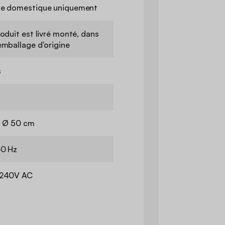
e domestique uniquement
oduit est livré monté, dans
emballage d'origine
s
x Ø 50 cm
0 Hz
-240V AC