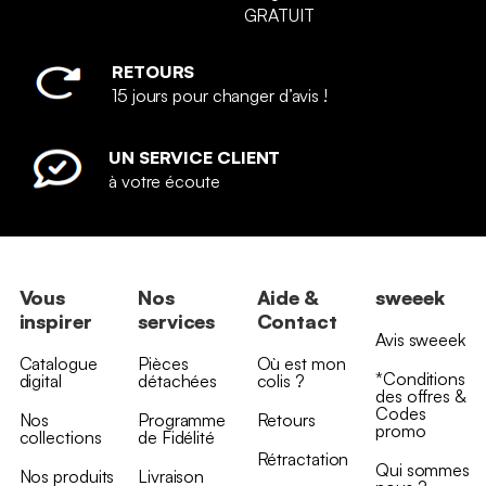
GRATUIT
RETOURS
15 jours pour changer d’avis !
UN SERVICE CLIENT
à votre écoute
Vous
Nos
Aide &
sweeek
inspirer
services
Contact
Avis sweeek
Catalogue
Pièces
Où est mon
*Conditions
digital
détachées
colis ?
des offres &
Codes
Nos
Programme
Retours
promo
collections
de Fidélité
Rétractation
Qui sommes
Nos produits
Livraison