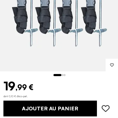
19
,99 €
dont 0,10 € d'éco-part
.
AJOUTER AU PANIER