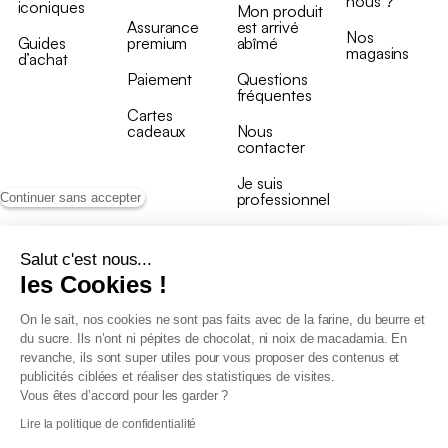
nous ?
iconiques
Mon produit
Assurance
est arrivé
Nos
Guides
premium
abîmé
magasins
d’achat
Paiement
Questions
fréquentes
Cartes
cadeaux
Nous
contacter
Je suis
professionnel
Continuer sans accepter
Salut c'est nous...
les Cookies !
On le sait, nos cookies ne sont pas faits avec de la farine, du beurre et
Conditions générales de vente
du sucre. Ils n’ont ni pépites de chocolat, ni noix de macadamia. En
Conditions générales du programme de fidélité
revanche, ils sont super utiles pour vous proposer des contenus et
Charte de données personnelles
publicités ciblées et réaliser des statistiques de visites.
Conditions générales de vente Pro
Vous êtes d’accord pour les garder ?
Déclaration d’accessibilité
Lire la politique de confidentialité