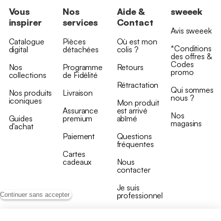
Vous
Nos
Aide &
sweeek
inspirer
services
Contact
Avis sweeek
Catalogue
Pièces
Où est mon
*Conditions
digital
détachées
colis ?
des offres &
Codes
Nos
Programme
Retours
promo
collections
de Fidélité
Rétractation
Qui sommes
Nos produits
Livraison
nous ?
iconiques
Mon produit
Assurance
est arrivé
Nos
Guides
premium
abîmé
magasins
d’achat
Paiement
Questions
fréquentes
Cartes
cadeaux
Nous
contacter
Je suis
professionnel
Continuer sans accepter