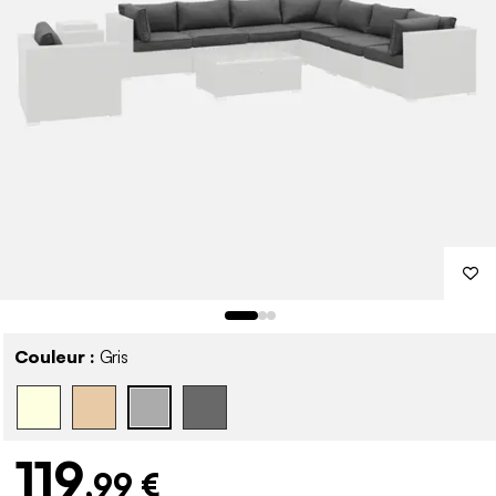
Couleur :
Gris
119
,99 €