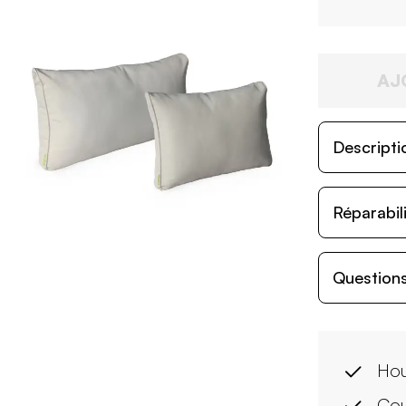
AJ
Descripti
Réparabil
Questions
Hou
Cou