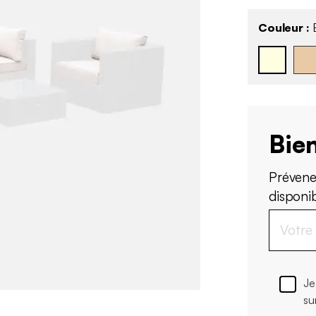
Couleur :
Bien
Prévene
disponi
Je
su