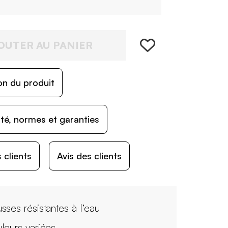
OUTER AU PANIER
on du produit
ité, normes et garanties
 clients
Avis des clients
sses résistantes à l’eau
leurs variées