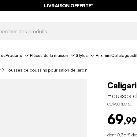
LIVRAISON OFFERTE*
tés
Produits
Pièces de la maison
Styles
Prix mini
Catalogues
B
r
Housses de coussins pour salon de jardin
Caligari
Housses de
CCW007ECRU
69
,99
dont 0,36 € d'é