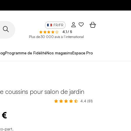
FR/FR
4,1 / 5
Plus de 30 000 avis à l’international
log
Programme de Fidélité
Nos magasins
Espace Pro
 coussins pour salon de jardin
4.4 (81)
 €
co-part
.