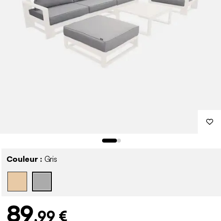
Couleur :
Gris
89
,99 €