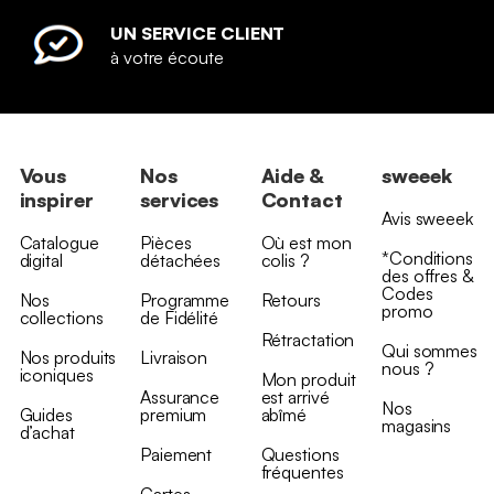
UN SERVICE CLIENT
à votre écoute
Vous
Nos
Aide &
sweeek
inspirer
services
Contact
Avis sweeek
Catalogue
Pièces
Où est mon
*Conditions
digital
détachées
colis ?
des offres &
Codes
Nos
Programme
Retours
promo
collections
de Fidélité
Rétractation
Qui sommes
Nos produits
Livraison
nous ?
iconiques
Mon produit
Assurance
est arrivé
Nos
Guides
premium
abîmé
magasins
d’achat
Paiement
Questions
fréquentes