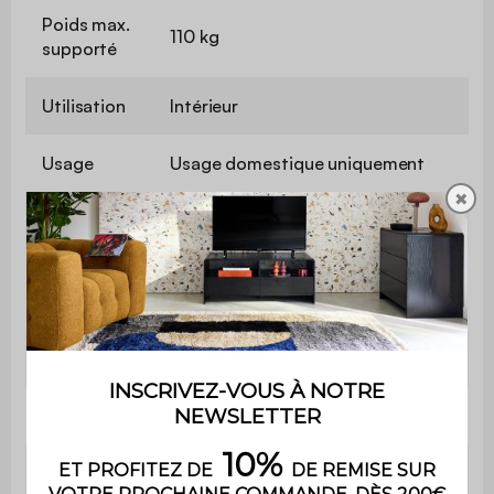
Poids max.
110 kg
supporté
Utilisation
Intérieur
Usage
Usage domestique uniquement
✖
Garantie
2 ans
Le produit est livré en kit à monter
Montage
soi-même. Une notice est fournie
Assise
Ressorts zigzag
Fauteuil
L 64 x P 69,5 x H 73cm
Epaisseur
10cm