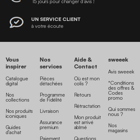
15 jours pour changer d’avis !
UN SERVICE CLIENT
à votre écoute
Vous
Nos
Aide &
sweeek
inspirer
services
Contact
Avis sweeek
Catalogue
Pièces
Où est mon
*Conditions
digital
détachées
colis ?
des offres &
Codes
Nos
Programme
Retours
promo
collections
de Fidélité
Rétractation
Qui sommes
Nos produits
Livraison
nous ?
iconiques
Mon produit
Assurance
est arrivé
Nos
Guides
premium
abîmé
magasins
d’achat
Paiement
Questions