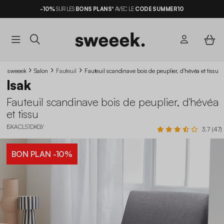
-10%
SUR LES
BONS PLANS*
AVEC LE
CODE SUMMER10
sweeek
Salon
Fauteuil
Fauteuil scandinave bois de peuplier, d'hévéa et tissu
Isak
Fauteuil scandinave bois de peuplier, d'hévéa
et tissu
ISKACLS1DKGY
3.7 (47)
BON PLAN
-10%