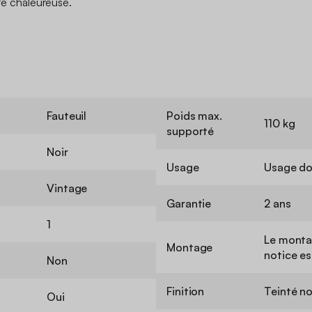
ère chaleureuse.
Fauteuil
Poids max.
110 kg
supporté
Noir
Usage
Usage do
Vintage
Garantie
2 ans
1
Le montag
Montage
notice es
Non
Finition
Teinté no
Oui