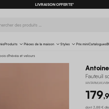
-10%
SUR LES
BONS PLANS*
LIVRAISON OFFERTE*
AVEC LE
CODE SUMMER10
tés
Produits
Pièces de la maison
Styles
Prix mini
Catalogues
B
bois d'hévéa et velours
Antoin
Fauteuil s
IANTARMLWLVVB
179
,
dont 3,88 € d'é