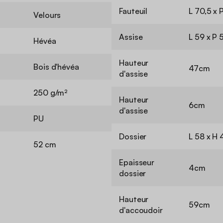
Fauteuil
L 70,5 x 
Velours
Assise
L 59 x P
Hévéa
Hauteur
Bois d'hévéa
47cm
d'assise
250 g/m²
Hauteur
6cm
d'assise
PU
Dossier
L 58 x H
52 cm
Epaisseur
4cm
dossier
Hauteur
59cm
d'accoudoir