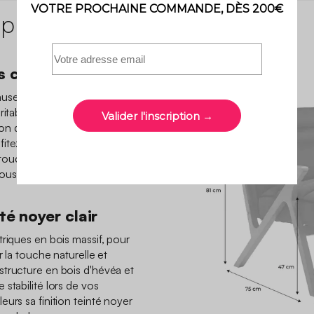
 produit
rs confortable
use dans le fauteuil Antoine
éritable atout de charme
n design élégant et soigné
fitez du confort de son
toucher. Avec son assise et
ous offre un confort
té noyer clair
triques en bois massif, pour
r la touche naturelle et
structure en bois d'hévéa et
stabilité lors de vos
urs sa finition teinté noyer