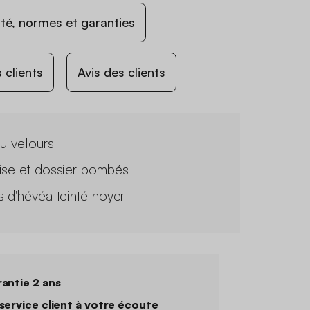
ité, normes et garanties
 clients
Avis des clients
su velours
ise et dossier bombés
s d'hévéa teinté noyer
antie 2 ans
service client à votre écoute