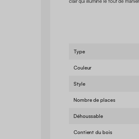
clair qui illumine le tout de mani
Type
Couleur
Style
Nombre de places
Déhoussable
Contient du bois