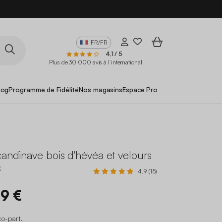
FR/FR
4,1 / 5
Plus de 30 000 avis à l’international
log
Programme de Fidélité
Nos magasins
Espace Pro
e
candinave bois d'hévéa et velours
K
4.9 (15)
99 €
co-part
.