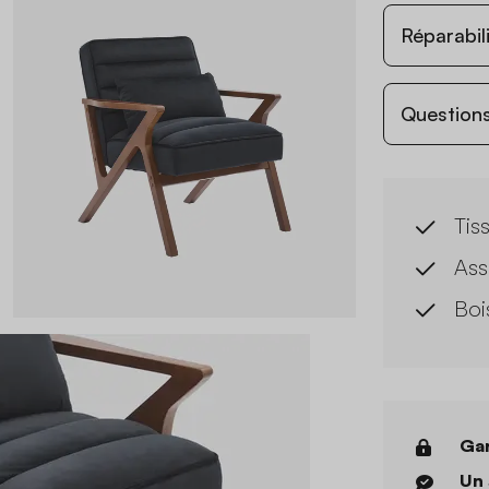
Réparabil
Questions
Tis
Ass
Boi
Gar
Un 