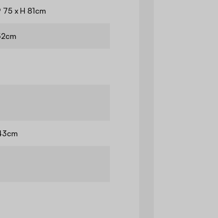
P 75 x H 81cm
 52cm
 43cm