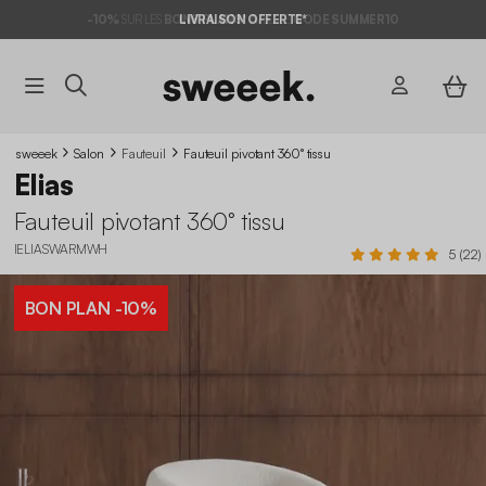
-10%
SUR LES
BONS PLANS*
LIVRAISON OFFERTE*
AVEC LE
CODE SUMMER10
sweeek
Salon
Fauteuil
Fauteuil pivotant 360° tissu
Elias
Fauteuil pivotant 360° tissu
IELIASWARMWH
5 (22)
BON PLAN
-10%