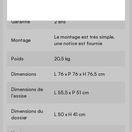
Usage
uniquement
Garantie
2 ans
Le montage est très simple,
Montage
une notice est fournie
Poids
20,5 kg
Dimensions
L 76 x P 76 x H 76,5 cm
Dimensions de
L 55,5 x P 51 cm
l'assise
Dimensions du
L 50 x H 41 cm
dossier