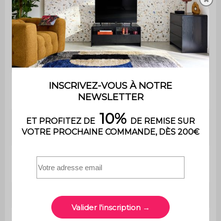
Hauteur de la
76,5 cm
chaise
Hauteur
42,5 cm
d'assise
Profondeur
51 cm
d'assise
Confort de
Equilibré
l'assise
Poids max.
110 kg
supporté
Utilisation
Intérieur
Usage domestique