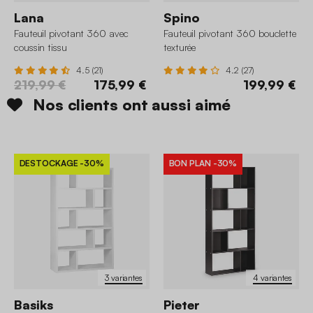
Lana
Spino
Fauteuil pivotant 360 avec
Fauteuil pivotant 360 bouclette
coussin tissu
texturée
4.5 (21)
4.2 (27)
219,99 €
175,99 €
199,99 €
Nos clients ont aussi aimé
DESTOCKAGE
-30%
BON PLAN
-30%
3 variantes
4 variantes
Basiks
Pieter