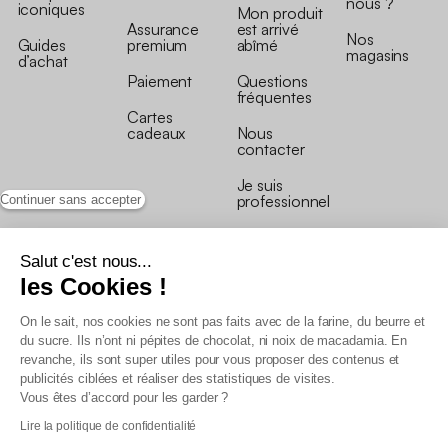
nous ?
iconiques
Mon produit
Assurance
est arrivé
Nos
Guides
premium
abîmé
magasins
d’achat
Paiement
Questions
fréquentes
Cartes
cadeaux
Nous
contacter
Je suis
professionnel
Continuer sans accepter
Salut c'est nous...
les Cookies !
On le sait, nos cookies ne sont pas faits avec de la farine, du beurre et
Conditions générales de vente
du sucre. Ils n’ont ni pépites de chocolat, ni noix de macadamia. En
Conditions générales du programme de fidélité
revanche, ils sont super utiles pour vous proposer des contenus et
Charte de données personnelles
publicités ciblées et réaliser des statistiques de visites.
Conditions générales de vente Pro
Vous êtes d’accord pour les garder ?
Déclaration d’accessibilité
Lire la politique de confidentialité