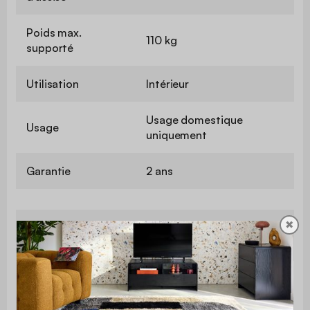
Poids max.
110 kg
supporté
Utilisation
Intérieur
Usage domestique
Usage
uniquement
Garantie
2 ans
✖
Le montage est très simple, une
Montage
notice est fournie
Finition
Teinté noyer clair