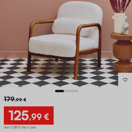
179
,99 €
125
,99 €
dont 3,88 € d'éco-part
.