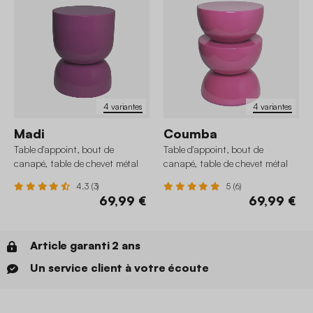
4 variantes
4 variantes
Madi
Coumba
Table d'appoint, bout de
Table d'appoint, bout de
canapé, table de chevet métal
canapé, table de chevet métal
effet glossy Ø32 x H42cm
effet glossy Ø32 x H46,5cm
4.3 (3)
5 (6)
69,99 €
69,99 €
Article garanti 2 ans
Un service client à votre écoute