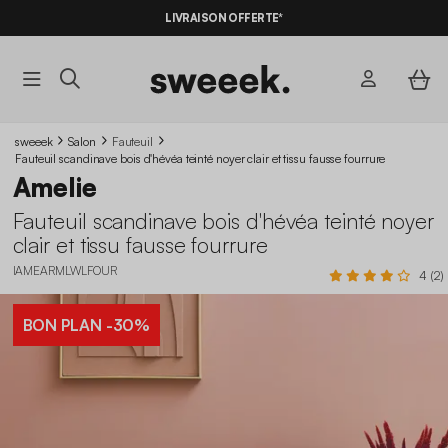
-10%
SUR LES
BONS PLANS*
LIVRAISON OFFERTE*
AVEC LE
CODE SUMMER10
sweeek
Salon
Fauteuil
Fauteuil scandinave bois d'hévéa teinté noyer clair et tissu fausse fourrure
Amelie
Fauteuil scandinave bois d'hévéa teinté noyer
clair et tissu fausse fourrure
IAMEARMLWLFOUR
4 (2)
BON PLAN
-30%