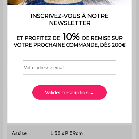
Nombre de
4
pieds
Nombre de
1
coussins
Garnissage
Mousse (28kg/m3)
assise
Garnissage
Mousse (18kg/m3)
dossier
Garnissage
100% polyester
coussin
Fauteuil
L 66 x P 82 x H 77cm
Assise
L 58 x P 59cm