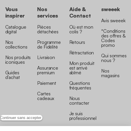
Vous
Nos
Aide &
sweeek
inspirer
services
Contact
Avis sweeek
Catalogue
Pièces
Où est mon
*Conditions
digital
détachées
colis ?
des offres &
Codes
Nos
Programme
Retours
promo
collections
de Fidélité
Rétractation
Qui sommes
Nos produits
Livraison
nous ?
iconiques
Mon produit
Assurance
est arrivé
Nos
Guides
premium
abîmé
magasins
d’achat
Paiement
Questions
fréquentes
Cartes
cadeaux
Nous
contacter
Je suis
professionnel
Continuer sans accepter