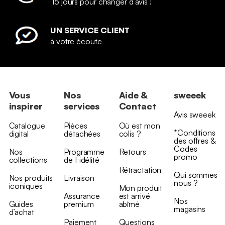
15 jours pour changer d’avis !
UN SERVICE CLIENT
à votre écoute
Vous
Nos
Aide &
sweeek
inspirer
services
Contact
Avis sweeek
Catalogue
Pièces
Où est mon
*Conditions
digital
détachées
colis ?
des offres &
Codes
Nos
Programme
Retours
promo
collections
de Fidélité
Rétractation
Qui sommes
Nos produits
Livraison
nous ?
iconiques
Mon produit
Assurance
est arrivé
Nos
Guides
premium
abîmé
magasins
d’achat
Paiement
Questions