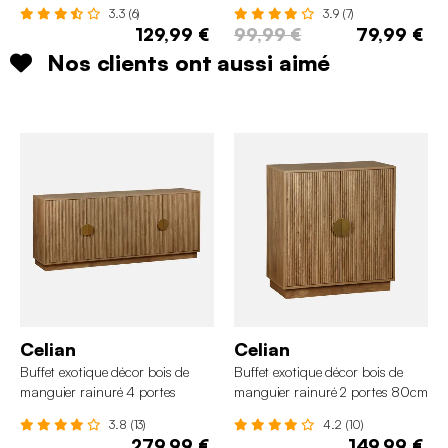
compartiments
3.3 (6)
3.9 (7)
129,99 €
99,99 €
79,99 €
Nos clients ont aussi aimé
Celian
Celian
Buffet exotique décor bois de
Buffet exotique décor bois de
manguier rainuré 4 portes
manguier rainuré 2 portes 80cm
180cm
3.8 (13)
4.2 (10)
279,99 €
149,99 €