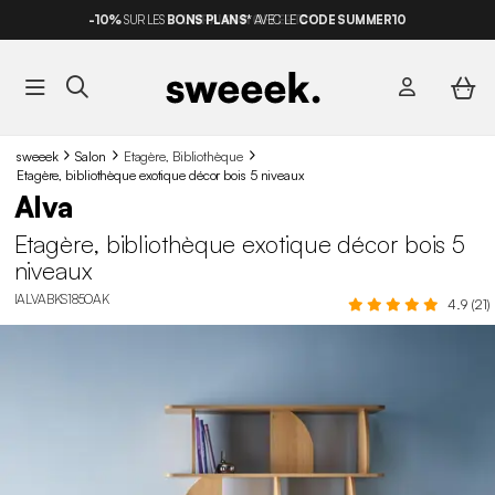
-10%
SUR LES
BONS PLANS*
AVEC LE
CODE SUMMER10
sweeek
Salon
Etagère, Bibliothèque
Etagère, bibliothèque exotique décor bois 5 niveaux
Alva
Etagère, bibliothèque exotique décor bois 5
niveaux
IALVABKS185OAK
4.9 (21)