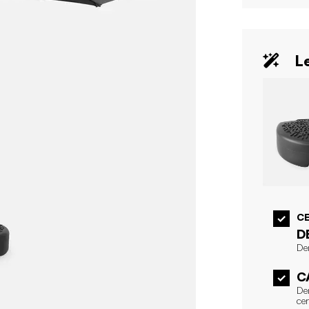
Le
CE
D
De
C
De
cen