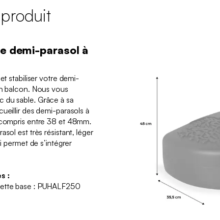
 produit
re demi-parasol à
et stabiliser votre demi-
un balcon. Nous vous
 du sable. Grâce à sa
ueillir des demi-parasols à
t compris entre 38 et 48mm.
sol est très résistant, léger
ui permet de s’intégrer
s :
cette base : PUHALF250