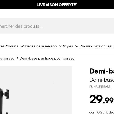
LIVRAISON OFFERTE*
tés
Produits
Pièces de la maison
Styles
Prix mini
Catalogues
B
s parasol
Demi-base plastique pour parasol
Demi-ba
Demi-base
PUHALF18BASE
29
,99
dont 0,25 € d'é