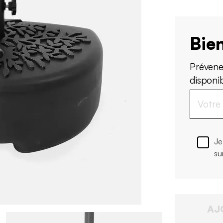
Bien
Prévene
disponi
Je
su
AJ