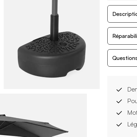
Descripti
Réparabil
Questions
Dem
Pou
Mot
Lég