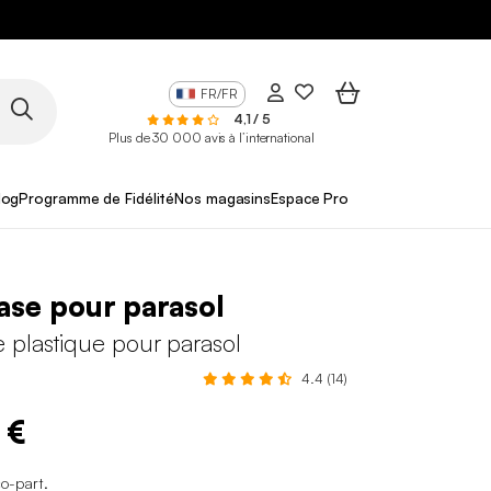
FR/FR
4,1 / 5
Plus de 30 000 avis à l’international
log
Programme de Fidélité
Nos magasins
Espace Pro
se pour parasol
 plastique pour parasol
4.4 (14)
 €
co-part
.