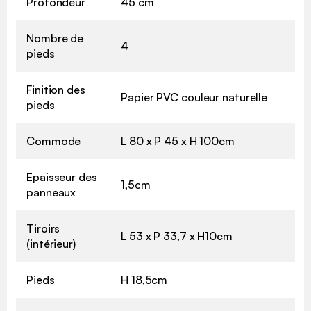
Profondeur
45 cm
Nombre de
4
pieds
Finition des
Papier PVC couleur naturelle
pieds
Commode
L 80 x P 45 x H 100cm
Epaisseur des
1,5cm
panneaux
Tiroirs
L 53 x P 33,7 x H10cm
(intérieur)
Pieds
H 18,5cm