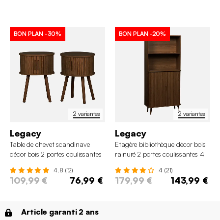
BON PLAN
-30%
BON PLAN
-20%
2 variantes
2 variantes
Legacy
Legacy
Table de chevet scandinave
Etagère bibliothèque décor bois
décor bois 2 portes coulissantes
rainuré 2 portes coulissantes 4
(lot de 2)
niveaux
4.8 (12)
4 (21)
109,99 €
76,99 €
179,99 €
143,99 €
Article garanti 2 ans