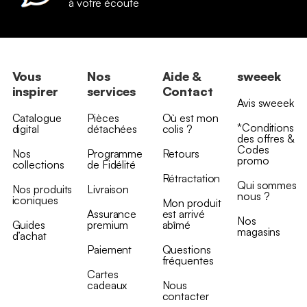
à votre écoute
Vous
Nos
Aide &
sweeek
inspirer
services
Contact
Avis sweeek
Catalogue
Pièces
Où est mon
*Conditions
digital
détachées
colis ?
des offres &
Codes
Nos
Programme
Retours
promo
collections
de Fidélité
Rétractation
Qui sommes
Nos produits
Livraison
nous ?
iconiques
Mon produit
Assurance
est arrivé
Nos
Guides
premium
abîmé
magasins
d’achat
Paiement
Questions
fréquentes
Cartes
cadeaux
Nous
contacter