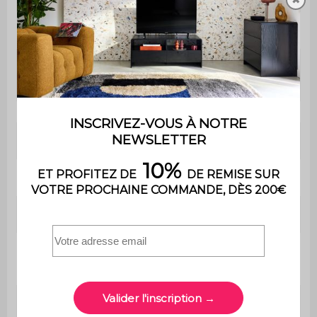
Garantie
2 ans
Le montage est très simple, une
Montage
notice est fournie
Poids
24 kg
Revêtement tissu
100% polyester
Support assise
Ressorts
Nombre de
1
coussin
Mousse (50kg/m3 +
Garnissage assise