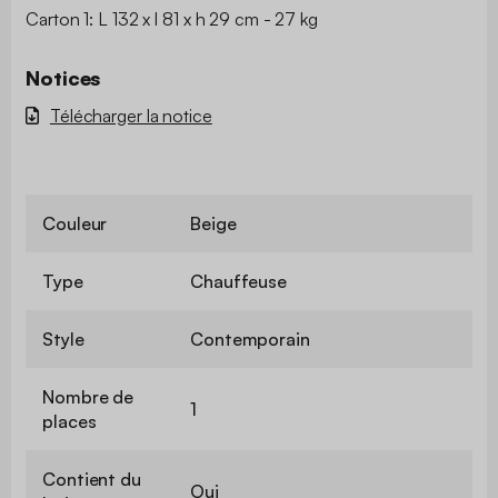
Carton 1: L 132 x l 81 x h 29 cm - 27 kg
Notices
Télécharger la notice
Couleur
Beige
Type
Chauffeuse
Style
Contemporain
Nombre de
1
places
Contient du
Oui