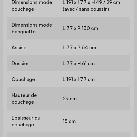
Dimensions mode
L 191 x l 77 x H 49 / 29 cm
couchage
(avec / sans coussin)
Dimensions mode
L 77 x P 130 cm
banquette
Assise
L 77 x P 64 cm
Dossier
L 77 x H 61 cm
Couchage
L 191 x l 77 cm
Hauteur de
29 cm
couchage
Epaisseur du
15 cm
couchage