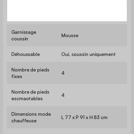
12kg/m3 + 28kg/m3)
Epaisseur mousse
9,5 cm
Garnissage
Mousse
coussin
Déhoussable
Oui, coussin uniquement
Nombre de pieds
4
fixes
Nombre de pieds
4
escmaotables
Dimensions mode
L 77 x P 91 x H 83 cm
chauffeuse