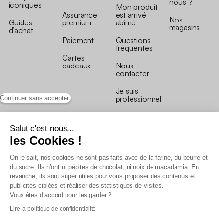
nous ?
iconiques
Mon produit
Assurance
est arrivé
Nos
Guides
premium
abîmé
magasins
d’achat
Paiement
Questions
fréquentes
Cartes
cadeaux
Nous
contacter
Je suis
professionnel
Continuer sans accepter
Salut c'est nous...
les Cookies !
On le sait, nos cookies ne sont pas faits avec de la farine, du beurre et
Conditions générales de vente
du sucre. Ils n’ont ni pépites de chocolat, ni noix de macadamia. En
Conditions générales du programme de fidélité
revanche, ils sont super utiles pour vous proposer des contenus et
Charte de données personnelles
publicités ciblées et réaliser des statistiques de visites.
Conditions générales de vente Pro
Vous êtes d’accord pour les garder ?
Déclaration d’accessibilité
Lire la politique de confidentialité