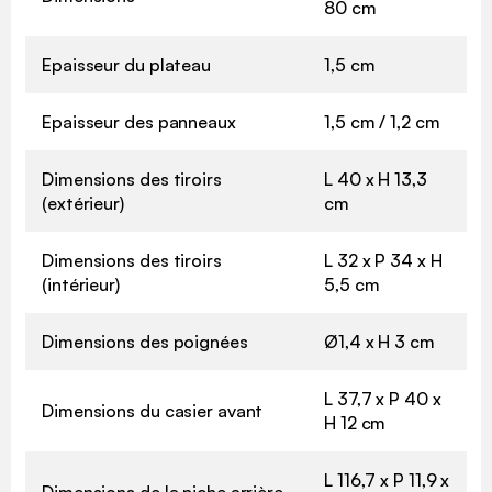
80 cm
Epaisseur du plateau
1,5 cm
Epaisseur des panneaux
1,5 cm / 1,2 cm
Dimensions des tiroirs
L 40 x H 13,3
(extérieur)
cm
Dimensions des tiroirs
L 32 x P 34 x H
(intérieur)
5,5 cm
Dimensions des poignées
Ø1,4 x H 3 cm
L 37,7 x P 40 x
Dimensions du casier avant
H 12 cm
L 116,7 x P 11,9 x
Dimensions de la niche arrière