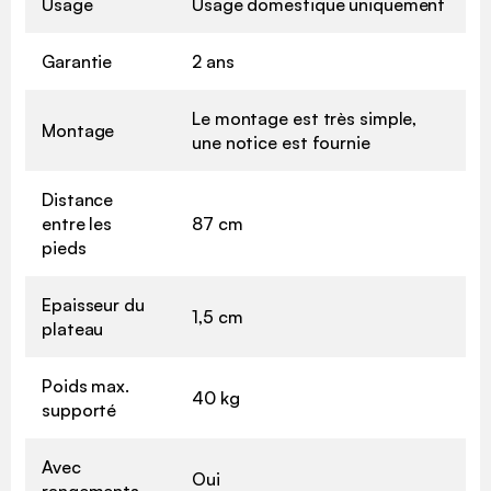
Usage
Usage domestique uniquement
Garantie
2 ans
Le montage est très simple,
Montage
une notice est fournie
Distance
entre les
87 cm
pieds
Epaisseur du
1,5 cm
plateau
Poids max.
40 kg
supporté
Avec
Oui