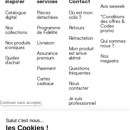
inspirer
services
Contact
Avis sweeek
Catalogue
Pièces
Où est mon
*Conditions
digital
détachées
colis ?
des offres &
Codes
Nos
Programme
Retours
promo
collections
de Fidélité
Rétractation
Qui sommes
Nos produits
Livraison
nous ?
iconiques
Mon produit
Assurance
est arrivé
Nos
Guides
premium
abîmé
magasins
d’achat
Paiement
Questions
fréquentes
Cartes
cadeaux
Nous
contacter
Je suis
professionnel
Continuer sans accepter
Salut c'est nous...
les Cookies !