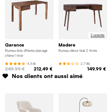
2 variantes
Garance
Madere
Bureau bois d'hévéa placage
Bureau décor bois 2 tiroirs
chêne 1 tiroir
4.3 (6)
2.7 (16)
249,99 €
212,49 €
149,99 €
Nos clients ont aussi aimé