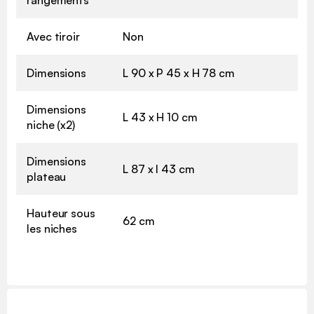
rangements
Avec tiroir
Non
Dimensions
L 90 x P 45 x H 78 cm
Dimensions
L 43 x H 10 cm
niche (x2)
Dimensions
L 87 x l 43 cm
plateau
Hauteur sous
62 cm
les niches