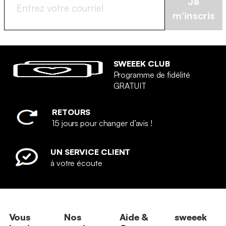
Je
m'inscris
SWEEEK CLUB
Programme de fidélité
GRATUIT
RETOURS
15 jours pour changer d’avis !
UN SERVICE CLIENT
à votre écoute
Vous
Nos
Aide &
sweeek