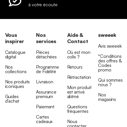
à votre écoute
Vous
Nos
Aide &
sweeek
inspirer
services
Contact
Avis sweeek
Catalogue
Pièces
Où est mon
*Conditions
digital
détachées
colis ?
des offres &
Codes
Nos
Programme
Retours
promo
collections
de Fidélité
Rétractation
Qui sommes
Nos produits
Livraison
nous ?
iconiques
Mon produit
Assurance
est arrivé
Nos
Guides
premium
abîmé
magasins
d’achat
Paiement
Questions
fréquentes
Cartes
cadeaux
Nous
contacter