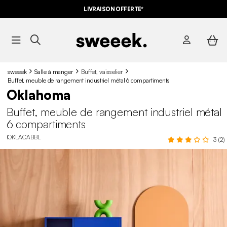
-10%
SUR LES
BONS PLANS*
LIVRAISON OFFERTE*
AVEC LE
CODE SUMMER10
sweeek
Salle à manger
Buffet, vaisselier
Buffet, meuble de rangement industriel métal 6 compartiments
Oklahoma
Buffet, meuble de rangement industriel métal
6 compartiments
IOKLACABBL
3 (2)