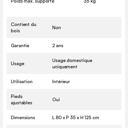
Poids max. supporté
35 kg
Contient du
Non
bois
Garantie
2 ans
Usage domestique
Usage
uniquement
Utilisation
Intérieur
Pieds
Oui
ajustables
Dimensions
L 80 x P 35 x H 125 cm