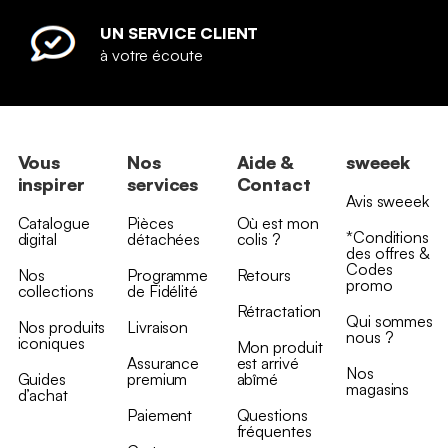
UN SERVICE CLIENT
à votre écoute
Vous
Nos
Aide &
sweeek
inspirer
services
Contact
Avis sweeek
Catalogue
Pièces
Où est mon
*Conditions
digital
détachées
colis ?
des offres &
Codes
Nos
Programme
Retours
promo
collections
de Fidélité
Rétractation
Qui sommes
Nos produits
Livraison
nous ?
iconiques
Mon produit
Assurance
est arrivé
Nos
Guides
premium
abîmé
magasins
d’achat
Paiement
Questions
fréquentes