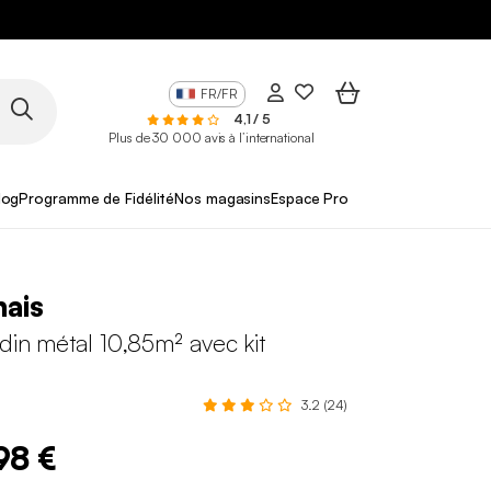
FR/FR
4,1 / 5
Plus de 30 000 avis à l’international
log
Programme de Fidélité
Nos magasins
Espace Pro
ais
rdin métal 10,85m² avec kit
3.2 (24)
98 €