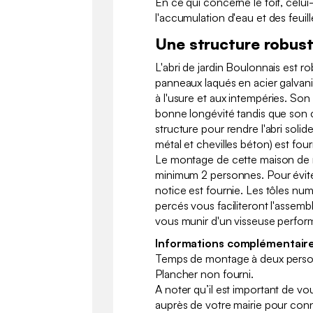
En ce qui concerne le toit, celui
l'accumulation d'eau et des feuil
Une structure robus
L'abri de jardin Boulonnais est r
panneaux laqués en acier galvani
à l'usure et aux intempéries. Son 
bonne longévité tandis que son ca
structure pour rendre l'abri solide
métal et chevilles béton) est fourni
Le montage de cette maison de 
minimum 2 personnes. Pour évite
notice est fournie. Les tôles num
percés vous faciliteront l'assem
vous munir d'un visseuse perfor
Informations complémentaire
Temps de montage à deux person
Plancher non fourni.
A noter qu’il est important de v
auprès de votre mairie pour conna