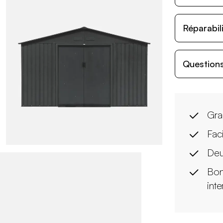
Réparabil
Questions
Gra
Faci
Deu
Bon
int