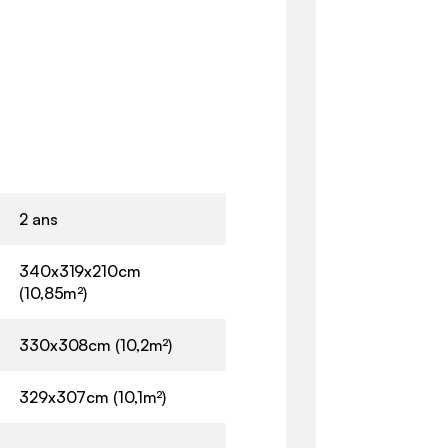
2 ans
340x319x210cm
(10,85m²)
330x308cm (10,2m²)
329x307cm (10,1m²)