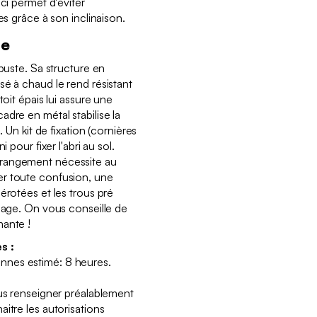
-ci permet d'éviter
les grâce à son inclinaison.
te
obuste. Sa structure en
sé à chaud le rend résistant
toit épais lui assure une
dre en métal stabilise la
. Un kit de fixation (cornières
 pour fixer l'abri au sol.
rangement nécessite au
r toute confusion, une
érotées et les trous pré
blage. On vous conseille de
mante !
s :
nes estimé: 8 heures.
ous renseigner préalablement
itre les autorisations