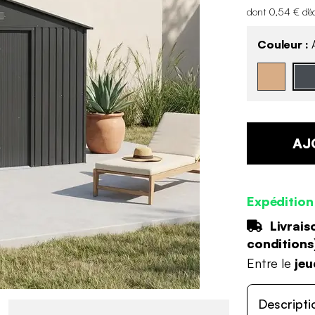
dont 0,54 € d'é
Couleur :
A
AJ
Expédition
Livrais
conditions
Entre le
jeu
Descripti