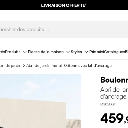
LIVRAISON OFFERTE*
tés
Produits
Pièces de la maison
Styles
Prix mini
Catalogues
B
bri de jardin
Abri de jardin métal 10,85m² avec kit d'ancrage
Boulonn
Abri de ja
d'ancrage
MS1085GY
459
,