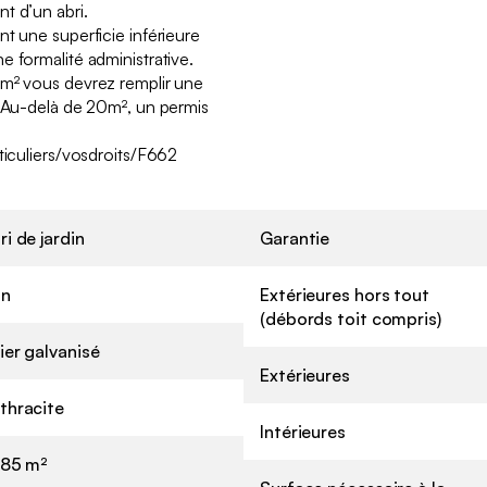
t d’un abri.
t une superficie inférieure
e formalité administrative.
0m² vous devrez remplir une
. Au-delà de 20m², un permis
ticuliers/vosdroits/F662
ri de jardin
Garantie
n
Extérieures hors tout
(débords toit compris)
ier galvanisé
Extérieures
thracite
Intérieures
,85 m²