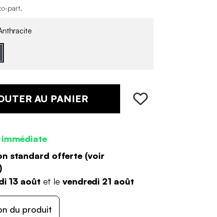
co-part
.
nthracite
OUTER AU PANIER
 immédiate
on standard offerte (
voir
)
di 13 août
et le
vendredi 21 août
on du produit