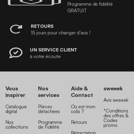
Programme de fidélité
GRATUIT
RETOURS
15 jours pour changer d’avis !
UN SERVICE CLIENT
à votre écoute
Vous
Nos
Aide &
sweeek
inspirer
services
Contact
Avis sweeek
Catalogue
Pièces
Où est mon
*Conditions
digital
détachées
colis ?
des offres &
Codes
Nos
Programme
Retours
promo
collections
de Fidélité
Rétractation