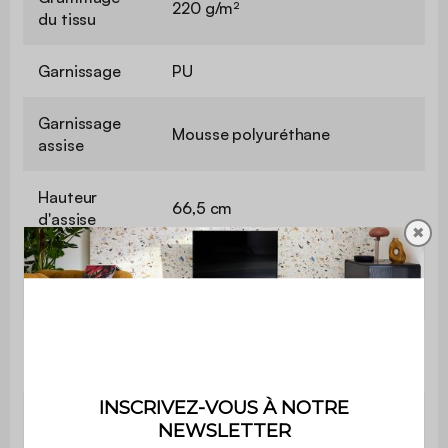
220 g/m²
du tissu
Garnissage
PU
Garnissage
Mousse polyuréthane
assise
Hauteur
66,5 cm
d'assise
✖
Profondeur
43 cm
d'assise
Confort de
Equilibré
l'assise
Poids max.
110 kg par place
supporté