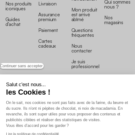
Qui sommes
Nos produits
Livraison
nous ?
iconiques
Mon produit
Assurance
est arrivé
Nos
Guides
premium
abîmé
magasins
d’achat
Paiement
Questions
fréquentes
Cartes
cadeaux
Nous
contacter
Je suis
professionnel
Continuer sans accepter
Salut c'est nous...
les Cookies !
On le sait, nos cookies ne sont pas faits avec de la farine, du beurre et
Conditions générales de vente
du sucre. Ils n’ont ni pépites de chocolat, ni noix de macadamia. En
Conditions générales du programme de fidélité
revanche, ils sont super utiles pour vous proposer des contenus et
Charte de données personnelles
publicités ciblées et réaliser des statistiques de visites.
Conditions générales de vente Pro
Vous êtes d’accord pour les garder ?
Déclaration d’accessibilité
Lire la politique de confidentialité