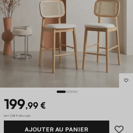
199
,99 €
dont 3,88 € d'éco-part
.
AJOUTER AU PANIER