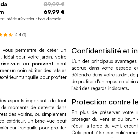
ada
89,99 €
m
69,99 €
nt intérieur/extérieur bois d'acacia
4.4 (7)
Confidentialité et in
r vous permettre de créer un
s
. Idéal pour votre jardin, votre
L'un des principaux avantages d
brise-vue
ou
paravent
peut
accrue dans votre espace ex
éer un coin abriter des rafales
détendre dans votre jardin, de 
extérieur tranquille pour profiter
de profiter d'un repas en plein
l'abri des regards indiscrets.
Protection contre le
 des aspects importants de tout
er de moments de détente dans
En plus de préserver votre i
crets des voisins, ou simplement
protéger du vent et du bruit e
e extérieur, un brise-vue peut
réduit la force du vent, créan
térieur tranquille pour profiter
Cela peut être particulièrem