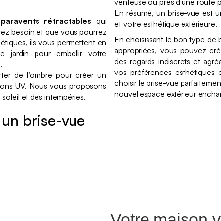
venteuse ou près d'une route p
En résumé, un brise-vue est un
s
paravents rétractables
qui
et votre esthétique extérieure.
avez besoin et que vous pourrez
En choisissant le bon type de br
étiques, ils vous permettent en
appropriées, vous pouvez cré
 jardin pour embellir votre
des regards indiscrets et agr
.
vos préférences esthétiques e
ter de l’ombre pour créer un
choisir le brise-vue parfaitemen
yons UV. Nous vous proposons
nouvel espace extérieur enchan
soleil et des intempéries.
r un brise-vue
Votre maison v