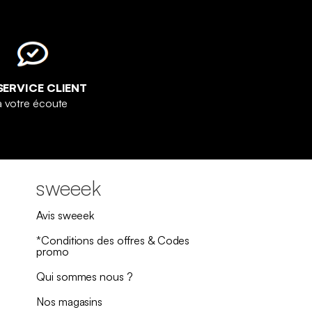
SERVICE CLIENT
à votre écoute
sweeek
Avis sweeek
*Conditions des offres & Codes
promo
Qui sommes nous ?
Nos magasins