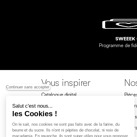
SWEEEK
Programme de fid
Vous inspirer
Nos
Continuer sans accepter
Catalogue digital
Pièce
Nos collections
Progr
Salut c'est nous...
les Cookies !
Nos produits iconiques
Livrai
On le sait, nos cookies ne sont pas faits avec de la farine, du
Guides d’achat
Assur
beurre et du sucre. Ils n’ont ni pépites de chocolat, ni noix de
macadamia. En revanche, ils sont super utiles pour vous proposer