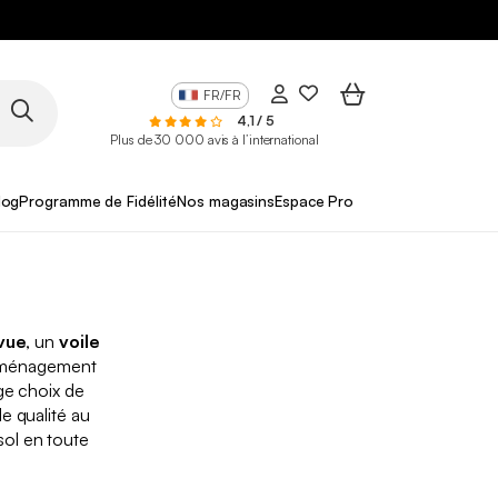
FR/FR
4,1 / 5
Plus de 30 000 avis à l’international
log
Programme de Fidélité
Nos magasins
Espace Pro
vue
, un
voile
 aménagement
rge choix de
e qualité au
 sol en toute