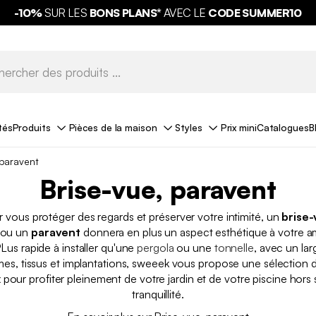
-10%
SUR LES
BONS PLANS*
LIVRAISON OFFERTE*
AVEC LE
CODE SUMMER10
tés
Produits
Pièces de la maison
Styles
Prix mini
Catalogues
B
 paravent
Brise-vue, paravent
r vous protéger des regards et préserver votre intimité, un
brise-
ou un
paravent
donnera en plus un aspect esthétique à votre
PLus rapide à installer qu'une
pergola
ou une
tonnelle
, avec un la
rmes, tissus et implantations, sweeek vous propose une sélection d
x pour profiter pleinement de votre jardin et de votre piscine hors
tranquillité.