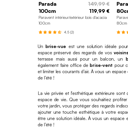
Parada
149,99 €
Par
100cm
119,99 €
80c
Paravent intérieur/extérieur bois d'acacia
Parave
100cm
80cm
4.5 (2)
Un
brise-vue
est une solution idéale pou
espace préservé des regards de vos
voisin
terrasse mais aussi pour un balcon, un
également faire office de
brise-vent
pour cr
et limiter les courants d’air. À vous un espace 
de l’été !
La vie privée et l'esthétique extérieure sont
espace de vie. Que vous souhaitiez profit
votre jardin, vous protéger des regards indis
ajouter une touche esthétique à votre espac
être une solution idéale. À vous un espace ex
de l’été !