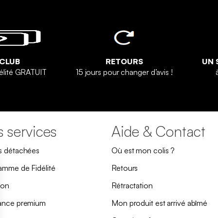
 CLUB
RETOURS
UN 
élité GRATUIT
15 jours pour changer d’avis !
 services
Aide & Contact
s détachées
Où est mon colis ?
amme de Fidélité
Retours
son
Rétractation
ance premium
Mon produit est arrivé abîmé