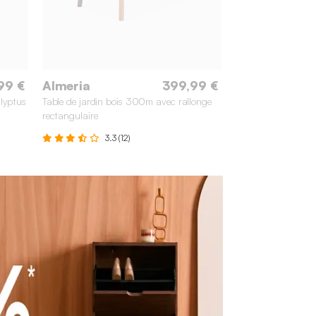
99 €
Almeria
399,99 €
alyptus
Table de jardin bois 300m avec rallonge
rectangulaire
3.3 (12)