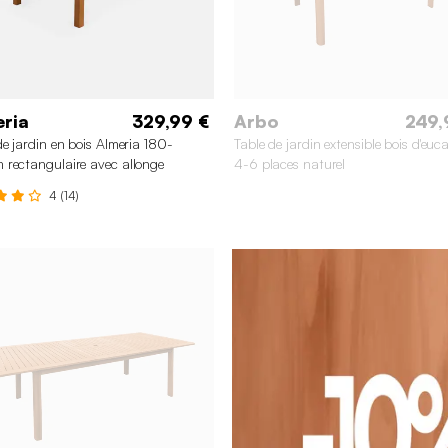
ria
329,99 €
Arbo
249,
de jardin en bois Almeria 180-
Table de jardin extensible bois d'euc
rectangulaire avec allonge
4-6 places naturel
ptus
4 (14)