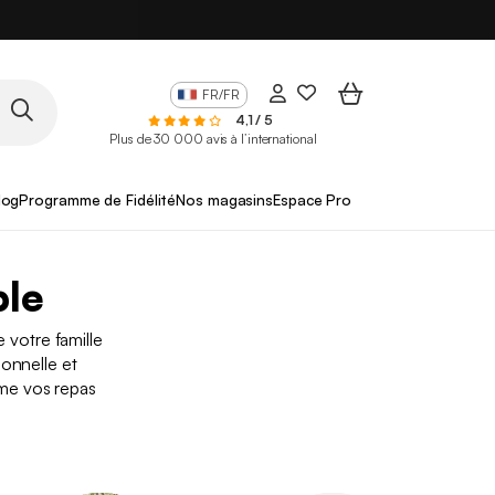
FR/FR
4,1 / 5
Plus de 30 000 avis à l’international
log
Programme de Fidélité
Nos magasins
Espace Pro
ble
 votre famille
ionnelle et
rme vos repas