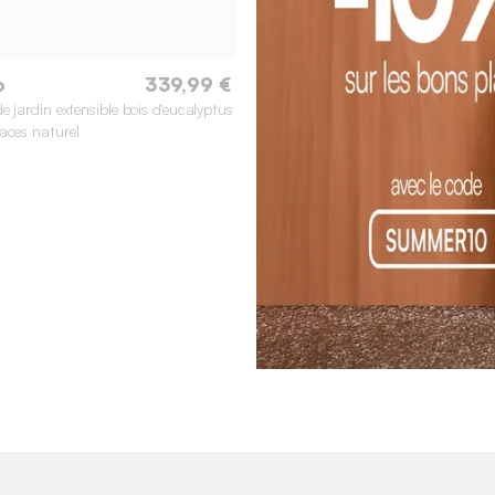
o
339,99 €
de jardin extensible bois d'eucalyptus
aces naturel