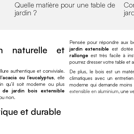
Quelle matière pour une table de
Co
jardin ?
jar
Pensée pour répondre aux be
 naturelle et
jardin extensible
est dotée 
rallonge
est très facile à in
pourrez dresser votre table et ac
lure authentique et conviviale.
De plus, le bois est un matér
’acacia ou l’eucalyptus
, elle
climatiques avec un entretie
in qu’il soit moderne ou plus
moderne qui demande moins d
 de jardin bois extensible
extensible en aluminium
, une v
 ou non.
tique et durable