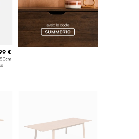
99 €
-180cm
us