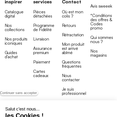
inspirer
services
Contact
Avis sweeek
Catalogue
Pièces
Où est mon
*Conditions
digital
détachées
colis ?
des offres &
Codes
Nos
Programme
Retours
promo
collections
de Fidélité
Rétractation
Qui sommes
Nos produits
Livraison
nous ?
iconiques
Mon produit
Assurance
est arrivé
Nos
Guides
premium
abîmé
magasins
d’achat
Paiement
Questions
fréquentes
Cartes
cadeaux
Nous
contacter
Je suis
professionnel
Continuer sans accepter
Salut c'est nous...
les Cookies !