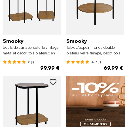
Smooky
Smooky
Bouts de canapé, sellette vintage
Table d'appoint ronde double
métal et décor bois plateaux en
plateau verre trempé, décor bois
verre (lot de 2)
et métal
5 (1)
4.9 (8)
99,99 €
69,99 €