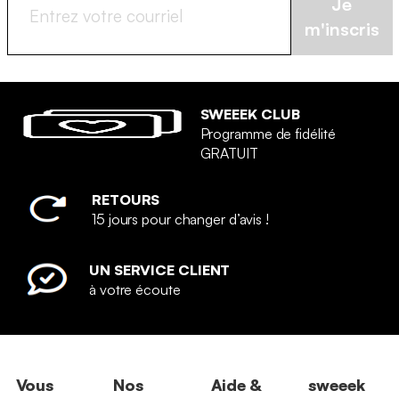
Je
m'inscris
SWEEEK CLUB
Programme de fidélité
GRATUIT
RETOURS
15 jours pour changer d’avis !
UN SERVICE CLIENT
à votre écoute
Vous
Nos
Aide &
sweeek