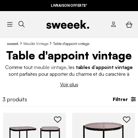
LIVRAISON OFFERTE*
sweeek
Meuble Vintage
Table d'appoint vintage
Table d'appoint vintage
Comme tout
meuble vintage
, les
tables d’appoint vintage
sont parfaites pour apporter du charme et du caractère à
n’importe quel coin de votre maison. Polyvalente et stylée,
Voir plus
cette
table d'appoint
marie à merveille avec tous les types de
décoration. Découvrez notre
sélection de tables d'appoint
3
produits
Filtrer
vintage
qui sauront sublimer votre espace.