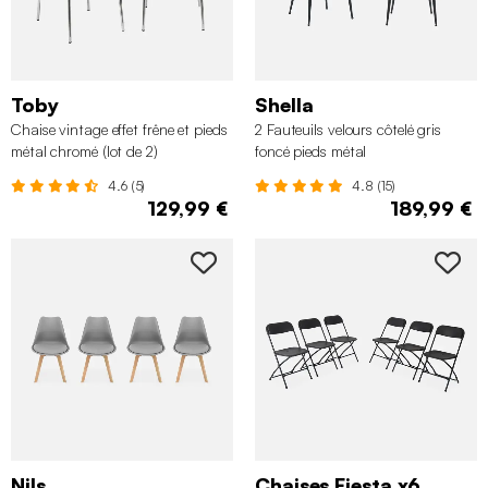
Toby
Shella
Chaise vintage effet frêne et pieds
2 Fauteuils velours côtelé gris
métal chromé (lot de 2)
foncé pieds métal
4.6 (5)
4.8 (15)
129,99 €
189,99 €
Nils
Chaises Fiesta x6