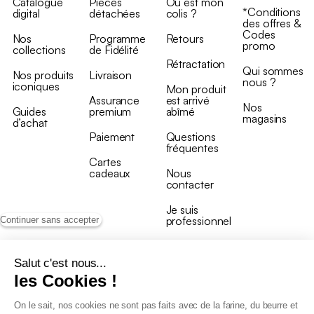
Catalogue
Pièces
Où est mon
*Conditions
digital
détachées
colis ?
des offres &
Codes
Nos
Programme
Retours
promo
collections
de Fidélité
Rétractation
Qui sommes
Nos produits
Livraison
nous ?
iconiques
Mon produit
Assurance
est arrivé
Nos
Guides
premium
abîmé
magasins
d’achat
Paiement
Questions
fréquentes
Cartes
cadeaux
Nous
contacter
Je suis
professionnel
Continuer sans accepter
Salut c'est nous...
les Cookies !
On le sait, nos cookies ne sont pas faits avec de la farine, du beurre et
Conditions générales de vente