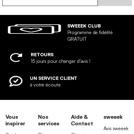
SWEEEK CLUB
Programme de fidélité
GRATUIT
RETOURS
15 jours pour changer d’avis !
UN SERVICE CLIENT
à votre écoute
Vous
Nos
Aide &
sweeek
inspirer
services
Contact
Avis sweeek