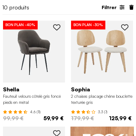
10
produits
Filtrer
BON PLAN
-40%
BON PLAN
-30%
Shella
Sophia
Fauteuil velours côtelé gris foncé
2 chaises placage chêne bouclette
pieds en métal
texturée gris
4.6 (11)
3.3 (7)
99,99 €
59,99 €
179,99 €
125,99 €