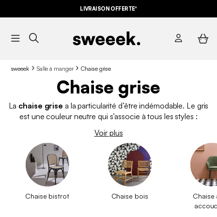
LIVRAISON OFFERTE*
sweeek
Salle à manger
Chaise grise
Chaise grise
La
chaise grise
a la particularité d’être indémodable. Le gris
est une couleur neutre qui s’associe à tous les styles :
scandinave, industriel, contemporain. La
chaise grise
est
Voir plus
élégante
,
sobre
et
chic
, c’est aussi un bon compromis si
vous hésitez entre le noir et le blanc. Découvrez nos différents
modèles de chaises grises à petit prix. Vous cherchez un autre
modèle ? Découvrez
toute notre gamme
.
Chaise bistrot
Chaise bois
Chaise
accoud