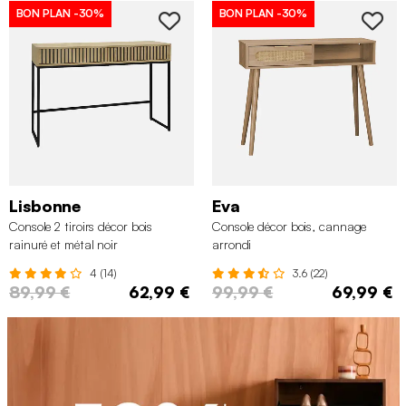
BON PLAN
-30%
BON PLAN
-30%
Lisbonne
Eva
Console 2 tiroirs décor bois
Console décor bois, cannage
rainuré et métal noir
arrondi
4 (14)
3.6 (22)
89,99 €
62,99 €
99,99 €
69,99 €