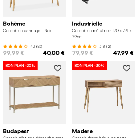
Bohème
Industrielle
Console en cannage - Noir
Console en métal noir 120 x 39 x
79cm
4.1 (83)
3.8 (12)
99,99 €
40,00 €
79,99 €
47,99 €
BON PLAN
-20%
BON PLAN
-30%
Budapest
Madere
Console effet bois décor chevrons
Console décor bois avec porte