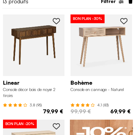
13
produits
Filtrer
BON PLAN
-30%
Linear
Bohème
Console décor bois de noyer 2
Console en cannage - Naturel
tiroirs
3.8 (95)
4.1 (83)
79,99 €
99,99 €
69,99 €
BON PLAN
-20%