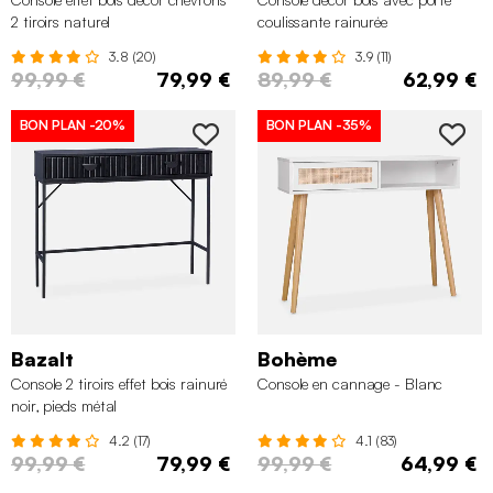
2 tiroirs naturel
coulissante rainurée
3.8 (20)
3.9 (11)
99,99 €
79,99 €
89,99 €
62,99 €
BON PLAN
-20%
BON PLAN
-35%
Bazalt
Bohème
Console 2 tiroirs effet bois rainuré
Console en cannage - Blanc
noir, pieds métal
4.2 (17)
4.1 (83)
99,99 €
79,99 €
99,99 €
64,99 €