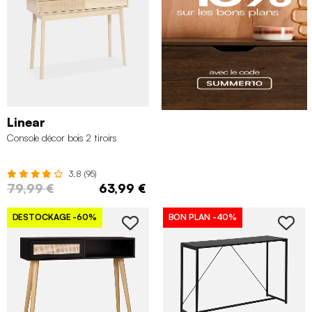
Linear
Console décor bois 2 tiroirs
3.8 (95)
79,99 €
63,99 €
DESTOCKAGE
-60%
BON PLAN
-40%