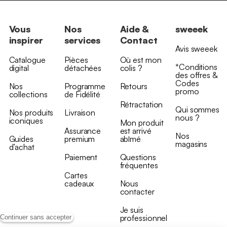
Vous
Nos
Aide &
sweeek
inspirer
services
Contact
Avis sweeek
Catalogue
Pièces
Où est mon
*Conditions
digital
détachées
colis ?
des offres &
Codes
Nos
Programme
Retours
promo
collections
de Fidélité
Rétractation
Qui sommes
Nos produits
Livraison
nous ?
iconiques
Mon produit
Assurance
est arrivé
Nos
Guides
premium
abîmé
magasins
d’achat
Paiement
Questions
fréquentes
Cartes
cadeaux
Nous
contacter
Je suis
professionnel
Continuer sans accepter