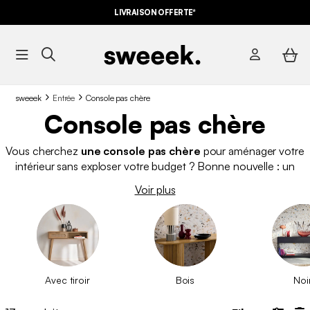
LIVRAISON OFFERTE*
sweeek
Entrée
Console pas chère
Console pas chère
Vous cherchez
une console pas chère
pour aménager votre
intérieur sans exploser votre budget ? Bonne nouvelle : un
petit prix n’empêche pas le style ! Que votre
console
soit
Voir plus
installée
dans l’entrée
pour poser vos clés,
dans le salon
pour mettre en valeur vos objets déco ou encore
dans la
chambre
en guise de meuble d’appoint, sweeek vous
propose une console pas chère sans compromis sur l'aspect
pratique et esthétique.
Avec tiroir
Bois
Noi