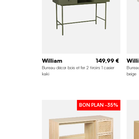
William
149,99 €
Will
Bureau décor bois et fer 2 tiroirs 1 casier
Bureau 
kaki
beige
BON PLAN
-35%