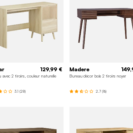
ar
129,99 €
Madere
149,
 avec 2 tiroirs, couleur naturelle
Bureau décor bois 2 tiroirs noyer
3.1 (28)
2.7 (16)