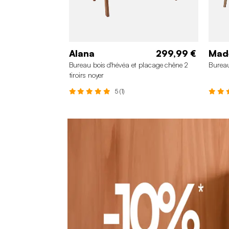
Alana
299,99 €
Mad
Bureau bois d'hévéa et placage chêne 2
Bureau
tiroirs noyer
5 (1)