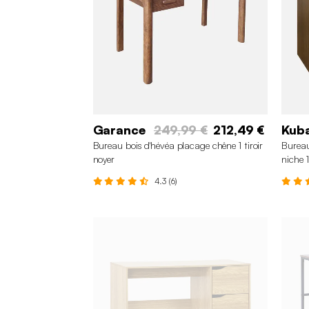
Garance
249,99 €
212,49 €
Kub
Bureau bois d'hévéa placage chêne 1 tiroir
Bureau 
noyer
niche
4.3 (6)