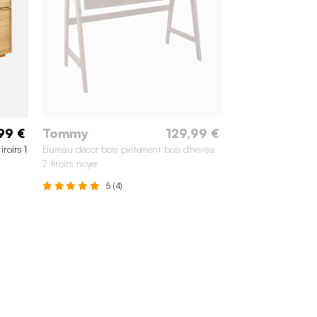
99 €
Tommy
129,99 €
roirs 1
Bureau décor bois piétement bois d'hévéa
2 tiroirs noyer
5 (4)