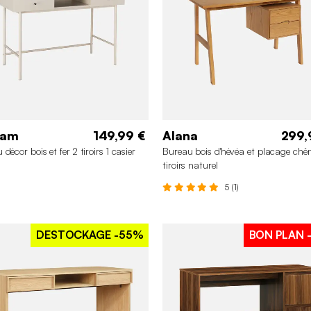
iam
149,99 €
Alana
299,
décor bois et fer 2 tiroirs 1 casier
Bureau bois d'hévéa et placage chê
tiroirs naturel
5 (1)
DESTOCKAGE
-55%
BON PLAN