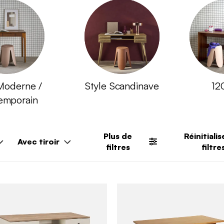
Moderne /
Style Scandinave
12
emporain
Plus de
Réinitialis
Avec tiroir
filtres
filtre