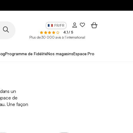
FR/FR
4,1 / 5
Plus de 30 000 avis à l’international
log
Programme de Fidélité
Nos magasins
Espace Pro
 dans un
space de
reau. Une façon