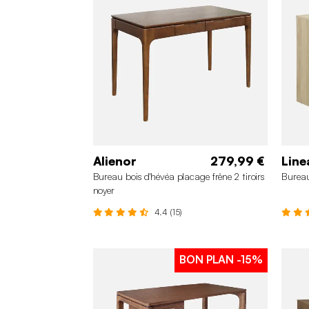
Alienor
279,99 €
Line
Bureau bois d'hévéa placage frêne 2 tiroirs
Bureau
noyer
4.4 (15)
BON PLAN
-15%