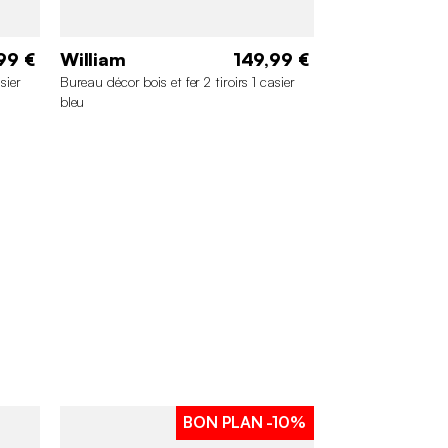
99 €
William
149,99 €
sier
Bureau décor bois et fer 2 tiroirs 1 casier
bleu
BON PLAN
-10%