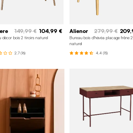
ere
149,99 €
104,99 €
Alienor
279,99 €
209,
 décor bois 2 tiroirs naturel
Bureau bois d'hévéa placage frêne 2 
naturel
2.7 (16)
4.4 (15)