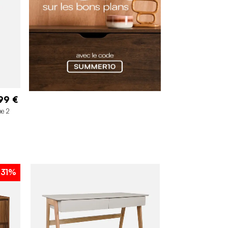
99 €
ne 2
-31%