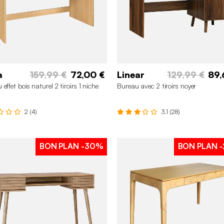
a
159,99 €
72,00 €
Linear
129,99 €
89,
effet bois naturel 2 tiroirs 1 niche
Bureau avec 2 tiroirs noyer
2 (4)
3.1 (28)
BON PLAN
-30%
BON PLAN
-