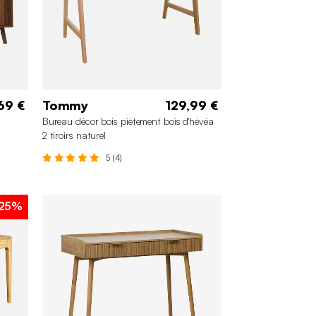
69 €
Tommy
129,99 €
Bureau décor bois piétement bois d'hévéa
2 tiroirs naturel
5 (4)
25%