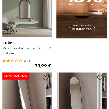
Luke
Miroir mural arche bois de pin 50
x 90cm
2 (2)
79,99 €
BON PLAN
-15%