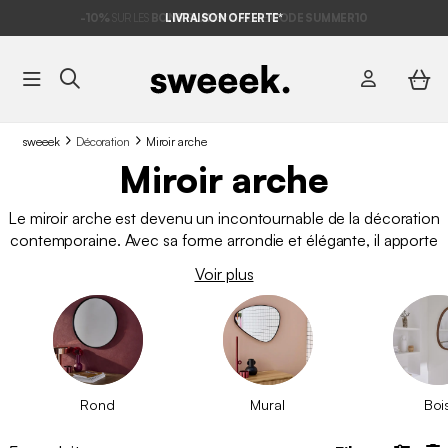
-10%
SUR LES
BONS PLANS*
LIVRAISON OFFERTE*
AVEC LE
CODE SUMMER10
sweeek
Décoration
Miroir arche
Miroir arche
Le miroir arche est devenu un incontournable de la décoration
contemporaine. Avec sa forme arrondie et élégante, il apporte
instantanément du caractère à une pièce tout en reflétant la
Voir plus
lumière pour créer une atmosphère plus spacieuse et
lumineuse. Qu’il soit posé au sol, accroché au mur ou intégré
dans un meuble, ce
miroir
s’adapte à tous les styles et toutes
les ambiances, du plus moderne au plus classique.
Rond
Mural
Boi