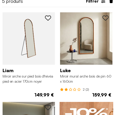
5
produits
Filtrer
Liam
Luke
Miroir arche sur pied bois d'hévéa
Miroir mural arche bois de pin 60
pied en acier 170cm noyer
x 160cm
2 (2)
149,99 €
159,99 €