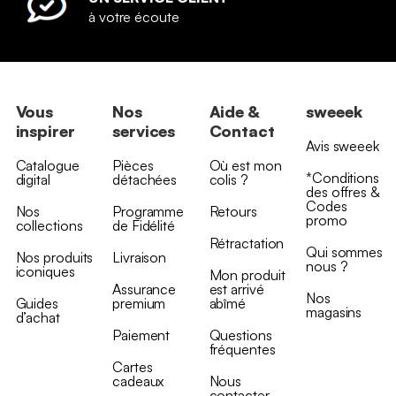
à votre écoute
Vous
Nos
Aide &
sweeek
inspirer
services
Contact
Avis sweeek
Catalogue
Pièces
Où est mon
*Conditions
digital
détachées
colis ?
des offres &
Codes
Nos
Programme
Retours
promo
collections
de Fidélité
Rétractation
Qui sommes
Nos produits
Livraison
nous ?
iconiques
Mon produit
Assurance
est arrivé
Nos
Guides
premium
abîmé
magasins
d’achat
Paiement
Questions
fréquentes
Cartes
cadeaux
Nous
contacter