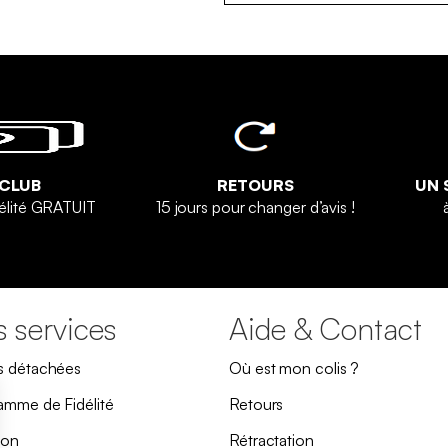
 CLUB
RETOURS
UN 
élité GRATUIT
15 jours pour changer d’avis !
 services
Aide & Contact
s détachées
Où est mon colis ?
amme de Fidélité
Retours
son
Rétractation