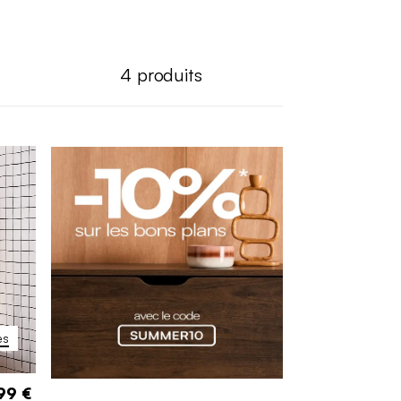
4
produits
es
99 €