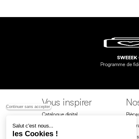
SWEEEK
Programme de fid
Vous inspirer
Nos
Continuer sans accepter
Catalogue digital
Pièce
Nos collections
Progr
Salut c'est nous...
les Cookies !
Nos produits iconiques
Livrai