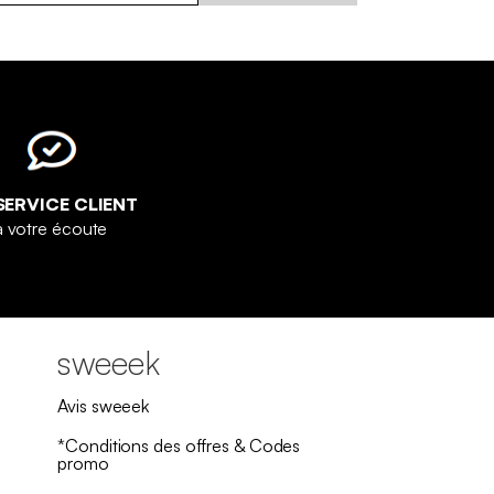
SERVICE CLIENT
à votre écoute
sweeek
Avis sweeek
*Conditions des offres & Codes
promo