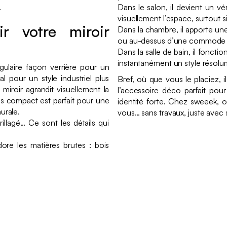
.
Dans le salon, il devient un vér
visuellement l’espace, surtout 
r votre miroir
Dans la chambre, il apporte un
ou au-dessus d’une commode e
Dans la salle de bain, il foncti
instantanément un style résol
ulaire façon verrière pour un
l pour un style industriel plus
Bref, où que vous le placiez, il 
miroir agrandit visuellement la
l’accessoire déco parfait pour
us compact est parfait pour une
identité forte. Chez sweeek, on
urale.
vous… sans travaux, juste avec s
rillagé… Ce sont les détails qui
dore les matières brutes : bois