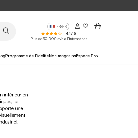
FR/FR
4,1 / 5
Plus de 30 000 avis à l’international
log
Programme de Fidélité
Nos magasins
Espace Pro
 intérieur en
hiques, ses
 apporte une
visuellement
dustriel.