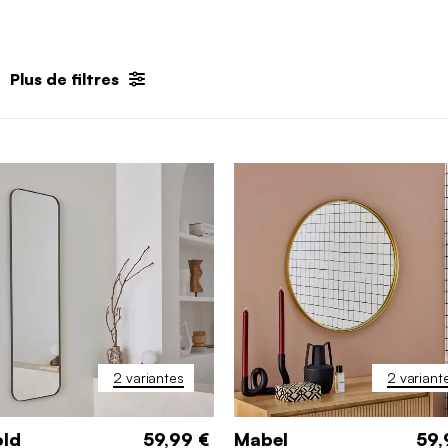
Plus de filtres
2 variantes
2 variant
old
59,99 €
Mabel
59,