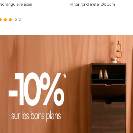
 rectangulaire acier
Miroir rond métal Ø60cm
5 (2)
119 x 34 cm
90 x 60 cm