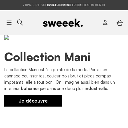
-10%
SUR LES
BONS PLANS*
LIVRAISON OFFERTE*
AVEC LE
CODE SUMMER10
Collection Mani
La collection Mani est à la pointe de la mode. Portes en
cannage coulissantes, couleur bois brut et pieds compas
imposants, elle a tout bon ! On l’imagine aussi bien dans un
intérieur
bohème
que dans une déco plus
industrielle
.
Je découvre