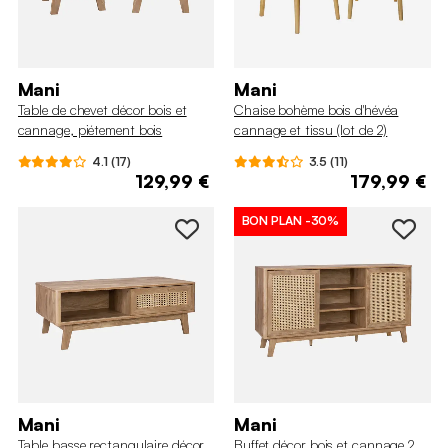
Mani
Mani
Table de chevet décor bois et
Chaise bohème bois d'hévéa
cannage, piétement bois
cannage et tissu (lot de 2)
d'eucalyptus 1 tiroir (lot de 2)
4.1 (17)
3.5 (11)
129,99 €
179,99 €
BON PLAN
-30%
Mani
Mani
Table basse rectangulaire décor
Buffet décor bois et cannage 2