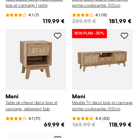
bois et cannage 1 porte
portes coulissantes 150cm
coulissante
4.1 (7)
4.1 (15)
119,99 €
259,99 €
181,99 €
BON PLAN
-30%
Mani
Mani
Table de chevet décor bois et
Meuble TV décor bois et cannage
cannage, piétement bois
portes coulissantes 150cm
d'eucalyptus 1 tiroir
4.1 (17)
4.4 (32)
69,99 €
169,99 €
118,99 €