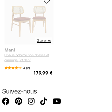
2 variantes
Mani
Chaise bohème bois d'hévéa et
cannage (lot de 2)
4 (2)
179,99 €
Suivez-nous