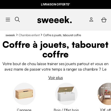
LIVRAISON OFFERTE*
sweeek
Chambre enfant
Coffre à jouets, tabouret coffre
Coffre à jouets, tabouret
coffre
Votre bout de chou laisse trainer ses jouets partout et vous en
avez marre de passer votre temps à ranger sa chambre ? Le
coffre à jouets est une solution de rangement très pratique qui
Voir plus
permet à votre enfant d’accéder facilement à ses jouets et de
les ranger tout seul. Découvrez notre gamme de coffre à
jouets et de tabourets coffre, des modèles qui plairont autant
aux parents qu’aux enfants.
Cannage
Bois / Effet bois
10€ off