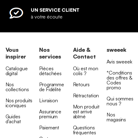
UN SERVICE CLIENT
à votre écoute
Vous
Nos
Aide &
sweeek
inspirer
services
Contact
Avis sweeek
Catalogue
Pièces
Où est mon
*Conditions
digital
détachées
colis ?
des offres &
Codes
Nos
Programme
Retours
promo
collections
de Fidélité
Rétractation
Qui sommes
Nos produits
Livraison
nous ?
iconiques
Mon produit
Assurance
est arrivé
Nos
Guides
premium
abîmé
magasins
d’achat
Paiement
Questions
fréquentes