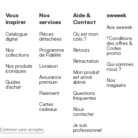
Vous
Nos
Aide &
sweeek
inspirer
services
Contact
Avis sweeek
Catalogue
Pièces
Où est mon
*Conditions
digital
détachées
colis ?
des offres &
Codes
Nos
Programme
Retours
promo
collections
de Fidélité
Rétractation
Qui sommes
Nos produits
Livraison
nous ?
iconiques
Mon produit
Assurance
est arrivé
Nos
Guides
premium
abîmé
magasins
d’achat
Paiement
Questions
fréquentes
Cartes
cadeaux
Nous
contacter
Je suis
professionnel
Continuer sans accepter