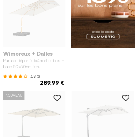
Wimereux + Dalles
Parasol déporté 3x4m effet bois +
base 50x50cm écru
3.8 (6)
289,99 €
NOUVEAU