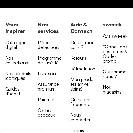
Vous
Nos
Aide &
sweeek
inspirer
services
Contact
Avis sweeek
Catalogue
Pièces
Où est mon
*Conditions
digital
détachées
colis ?
des offres &
Codes
Nos
Programme
Retours
promo
collections
de Fidélité
Rétractation
Qui sommes
Nos produits
Livraison
nous ?
iconiques
Mon produit
Assurance
est arrivé
Nos
Guides
premium
abîmé
magasins
d’achat
Paiement
Questions
fréquentes
Cartes
cadeaux
Nous
contacter
Je suis