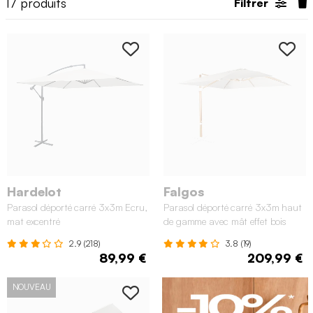
17
produits
Filtrer
Hardelot
Falgos
Parasol déporté carré 3x3m Ecru,
Parasol déporté carré 3x3m haut
mat excentré
de gamme avec mât effet bois
2.9 (218)
3.8 (19)
89,99 €
209,99 €
NOUVEAU