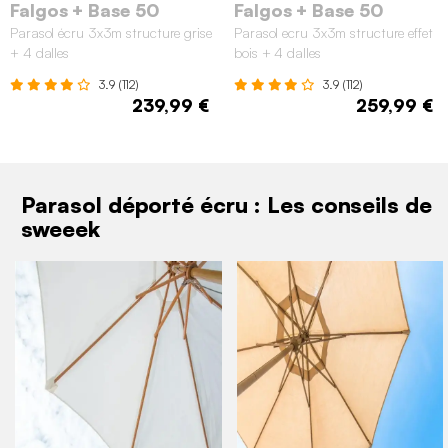
Falgos + Base 50
Falgos + Base 50
Parasol écru 3x3m structure grise
Parasol ecru 3x3m structure effet
+ 4 dalles
bois + 4 dalles
3.9 (112)
3.9 (112)
239,99 €
259,99 €
Parasol déporté écru : Les conseils de
sweeek