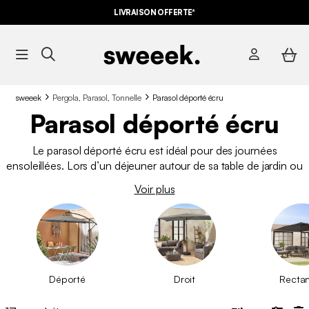
LIVRAISON OFFERTE*
sweeek
Pergola, Parasol, Tonnelle
Parasol déporté écru
Parasol déporté écru
Le parasol déporté écru est idéal pour des journées
ensoleillées. Lors d’un déjeuner autour de sa table de jardin ou
d’un apéro assis autour de son salon de jardin, le
parasol
Voir plus
déporté
pourra vous protéger efficacement. Inclinable, il
s’adapte selon l’orientation du soleil. Sa
couleur écrue
est très
agréable pour l’été et parfaite pour les extérieurs à la
décoration minimaliste. Laissez-vous tenter par l’un de nos
modèles de parasol déporté écru.
Déporté
Droit
Recta