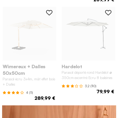
Wimereux + Dalles
Hardelot
50x50cm
Parasol déporté rond Hardelot ⌀
350cm excentré Ecru 8 baleines
Parasol écru 3x4m, mât effet bois
+ Dalles
3.2 (110)
79,99 €
4 (11)
289,99 €