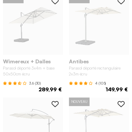
Wimereux + Dalles
Antibes
Parasol déporté 3x4m + base
Parasol déporté rectangulaire
50x50cm écru
2x3m écru
3.6 (30)
4 (105)
289,99 €
149,99 €
NOUVEAU