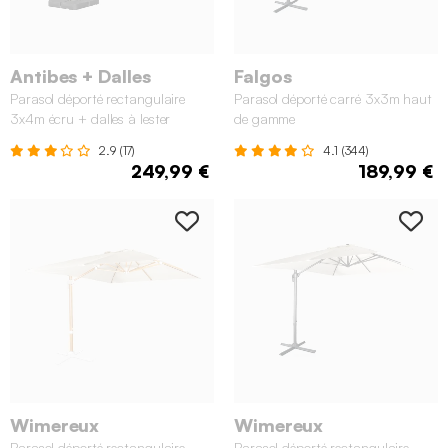
Antibes + Dalles
Falgos
Parasol déporté rectangulaire
Parasol déporté carré 3x3m haut
3x4m écru + dalles à lester
de gamme
50x50cm
2.9 (17)
4.1 (344)
249,99 €
189,99 €
Wimereux
Wimereux
Parasol déporté rectangulaire
Parasol déporté rectangulaire