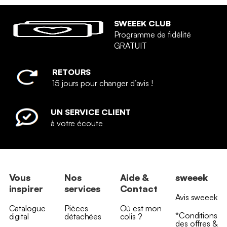
SWEEEK CLUB
Programme de fidélité
GRATUIT
RETOURS
15 jours pour changer d’avis !
UN SERVICE CLIENT
à votre écoute
Vous
Nos
Aide &
sweeek
inspirer
services
Contact
Avis sweeek
Catalogue
Pièces
Où est mon
*Conditions
digital
détachées
colis ?
des offres &