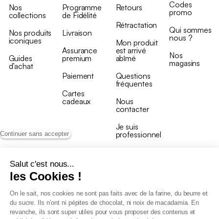
Codes
Nos
Programme
Retours
promo
collections
de Fidélité
Rétractation
Qui sommes
Nos produits
Livraison
nous ?
iconiques
Mon produit
Assurance
est arrivé
Nos
Guides
premium
abîmé
magasins
d’achat
Paiement
Questions
fréquentes
Cartes
cadeaux
Nous
contacter
Je suis
professionnel
Continuer sans accepter
Salut c'est nous...
les Cookies !
On le sait, nos cookies ne sont pas faits avec de la farine, du beurre et
Conditions générales de vente
du sucre. Ils n’ont ni pépites de chocolat, ni noix de macadamia. En
Conditions générales du programme de fidélité
revanche, ils sont super utiles pour vous proposer des contenus et
Charte de données personnelles