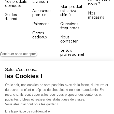
Nos produits
Livraison
nous ?
iconiques
Mon produit
Assurance
est arrivé
Nos
Guides
premium
abîmé
magasins
d’achat
Paiement
Questions
fréquentes
Cartes
cadeaux
Nous
contacter
Je suis
professionnel
Continuer sans accepter
Salut c'est nous...
les Cookies !
On le sait, nos cookies ne sont pas faits avec de la farine, du beurre et
Conditions générales de vente
du sucre. Ils n’ont ni pépites de chocolat, ni noix de macadamia. En
Conditions générales du programme de fidélité
revanche, ils sont super utiles pour vous proposer des contenus et
Charte de données personnelles
publicités ciblées et réaliser des statistiques de visites.
Conditions générales de vente Pro
Vous êtes d’accord pour les garder ?
Déclaration d’accessibilité
Lire la politique de confidentialité