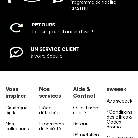
Programme de fidélité
GRATUIT
RETOURS
15 jours pour changer d’avis !
UN SERVICE CLIENT
à votre écoute
Vous
Nos
Aide &
sweeek
inspirer
services
Contact
Avis sweeek
Catalogue
Pièces
Où est mon
*Conditions
digital
détachées
colis ?
des offres &
Codes
Nos
Programme
Retours
promo
collections
de Fidélité
Rétractation
Qui sommes