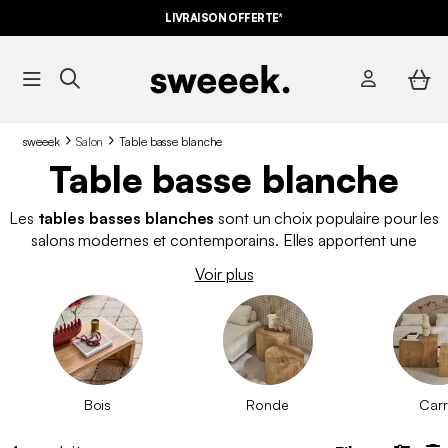
LIVRAISON OFFERTE*
sweeek
Salon
Table basse blanche
Table basse blanche
Les
tables basses blanches
sont un choix populaire pour les
salons modernes et contemporains. Elles apportent une
touche de luminosité et d'élégance
à la pièce. Chez
Voir plus
sweeek, vous trouverez nécessairement la
table basse
qui
vous convient !
Bois
Ronde
Car