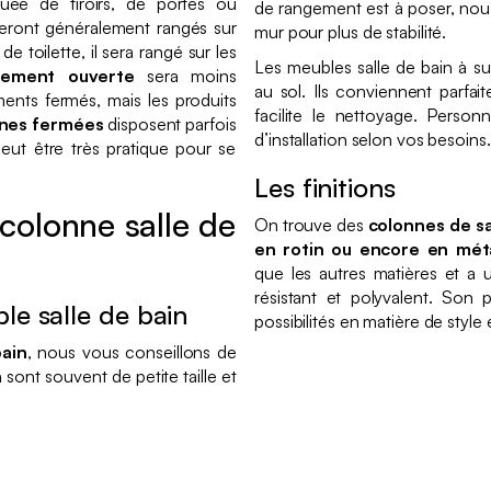
tuée de tiroirs, de portes ou
de rangement est à poser, nou
seront généralement rangés sur
mur pour plus de stabilité.
e toilette, il sera rangé sur les
Les meubles salle de bain à su
tement ouverte
sera moins
au sol. Ils conviennent parfait
nts fermés, mais les produits
facilite le nettoyage. Personn
nes fermées
disposent parfois
d’installation selon vos besoins
 peut être très pratique pour se
Les finitions
colonne salle de
On trouve des
colonnes de sa
en rotin ou encore en mét
que les autres matières et a 
résistant et polyvalent. Son 
ble salle de bain
possibilités en matière de style
bain
, nous vous conseillons de
 sont souvent de petite taille et