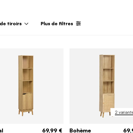
e tiroirs
Plus de filtres
2 variant
al
69,99 €
Bohème
69,