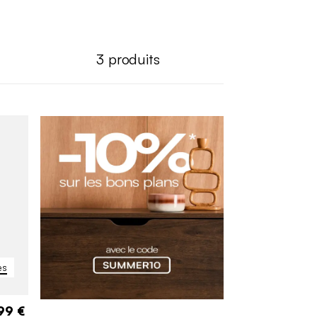
3
produits
es
99 €