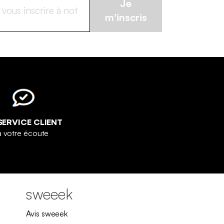
Je
m'inscris
SERVICE CLIENT
à votre écoute
sweeek
Avis sweeek