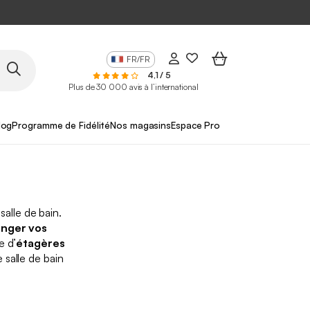
FR/FR
4,1 / 5
Plus de 30 000 avis à l’international
log
Programme de Fidélité
Nos magasins
Espace Pro
salle de bain.
anger vos
e d’
étagères
 salle de bain