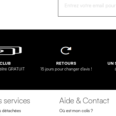
 CLUB
RETOURS
UN 
élité GRATUIT
15 jours pour changer d’avis !
 services
Aide & Contact
s détachées
Où est mon colis ?