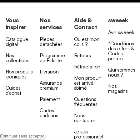
Vous
Nos
Aide &
sweeek
inspirer
services
Contact
Avis sweeek
Catalogue
Pièces
Où est mon
*Conditions
digital
détachées
colis ?
des offres &
Codes
Nos
Programme
Retours
promo
collections
de Fidélité
Rétractation
Qui sommes
Nos produits
Livraison
nous ?
iconiques
Mon produit
Assurance
est arrivé
Nos
Guides
premium
abîmé
magasins
d’achat
Paiement
Questions
fréquentes
Cartes
cadeaux
Nous
contacter
Je suis
professionnel
Continuer sans accepter