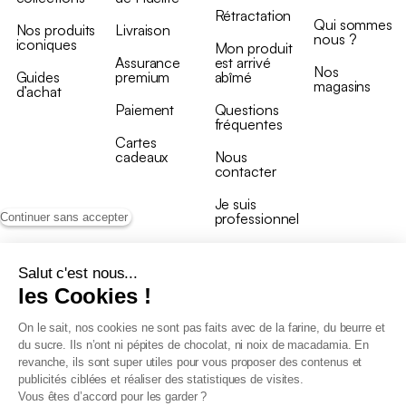
Rétractation
Qui sommes
Nos produits
Livraison
nous ?
iconiques
Mon produit
Assurance
est arrivé
Nos
Guides
premium
abîmé
magasins
d’achat
Paiement
Questions
fréquentes
Cartes
cadeaux
Nous
contacter
Je suis
professionnel
Continuer sans accepter
Salut c'est nous...
les Cookies !
On le sait, nos cookies ne sont pas faits avec de la farine, du beurre et
Conditions générales de vente
du sucre. Ils n’ont ni pépites de chocolat, ni noix de macadamia. En
Conditions générales du programme de fidélité
revanche, ils sont super utiles pour vous proposer des contenus et
Charte de données personnelles
publicités ciblées et réaliser des statistiques de visites.
Conditions générales de vente Pro
Vous êtes d’accord pour les garder ?
Déclaration d’accessibilité