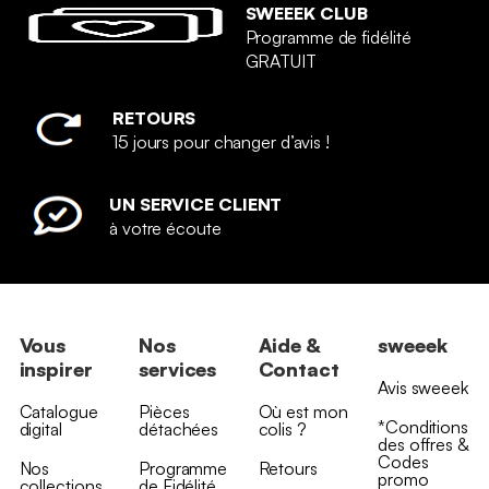
SWEEEK CLUB
Programme de fidélité
GRATUIT
RETOURS
15 jours pour changer d’avis !
UN SERVICE CLIENT
à votre écoute
Vous
Nos
Aide &
sweeek
inspirer
services
Contact
Avis sweeek
Catalogue
Pièces
Où est mon
*Conditions
digital
détachées
colis ?
des offres &
Codes
Nos
Programme
Retours
promo
collections
de Fidélité