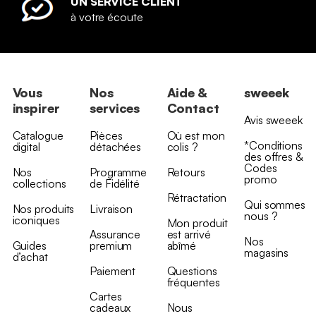
UN SERVICE CLIENT
à votre écoute
Vous
Nos
Aide &
sweeek
inspirer
services
Contact
Avis sweeek
Catalogue
Pièces
Où est mon
*Conditions
digital
détachées
colis ?
des offres &
Codes
Nos
Programme
Retours
promo
collections
de Fidélité
Rétractation
Qui sommes
Nos produits
Livraison
nous ?
iconiques
Mon produit
Assurance
est arrivé
Nos
Guides
premium
abîmé
magasins
d’achat
Paiement
Questions
fréquentes
Cartes
cadeaux
Nous