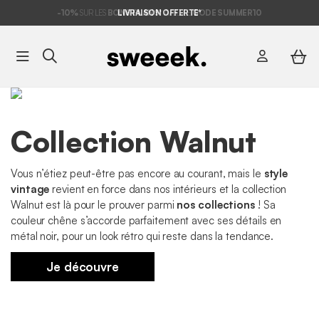
-10%
SUR LES
BONS PLANS*
LIVRAISON OFFERTE*
AVEC LE
CODE SUMMER10
Collection Walnut
Vous n’étiez peut-être pas encore au courant, mais le
style
vintage
revient en force dans nos intérieurs et la collection
Walnut est là pour le prouver parmi
nos collections
! Sa
couleur chêne s’accorde parfaitement avec ses détails en
métal noir, pour un look rétro qui reste dans la tendance.
Je découvre