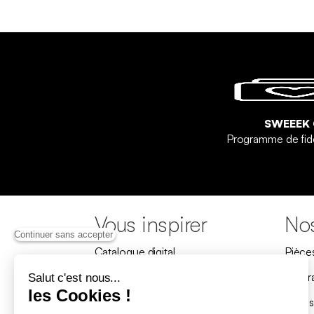
SWEEEK
Programme de fid
Vous inspirer
Nos
Continuer sans accepter
Catalogue digital
Pièce
Nos collections
Progr
Salut c'est nous...
les Cookies !
Nos produits iconiques
Livrai