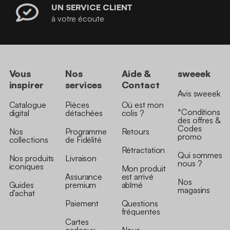
UN SERVICE CLIENT
à votre écoute
Vous
Nos
Aide &
sweeek
inspirer
services
Contact
Avis sweeek
Catalogue
Pièces
Où est mon
*Conditions
digital
détachées
colis ?
des offres &
Codes
Nos
Programme
Retours
promo
collections
de Fidélité
Rétractation
Qui sommes
Nos produits
Livraison
nous ?
iconiques
Mon produit
Assurance
est arrivé
Nos
Guides
premium
abîmé
magasins
d’achat
Paiement
Questions
fréquentes
Cartes
cadeaux
Nous