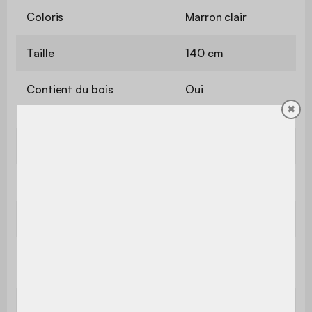
Coloris
Marron clair
Taille
140 cm
Contient du bois
Oui
✖
Usage
Usage domestique uniquement
Utilisation
Intérieur
Garantie
2 ans
Le produit est livré monté, dans
Montage
son emballage d'origine
Montage
Déjà monté