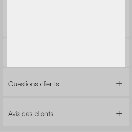
Dimensions
L 140 x H 120 x P 3cm (3,65kg)
Réparabilité, normes et garanties
Questions clients
Avis des clients