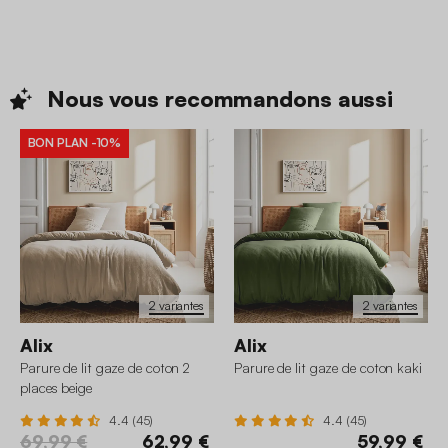
Nous vous recommandons
aussi
BON PLAN
-10%
2 variantes
2 variantes
Alix
Alix
Parure de lit gaze de coton 2
Parure de lit gaze de coton kaki
places beige
4.4 (45)
4.4 (45)
69,99 €
62,99 €
59,99 €