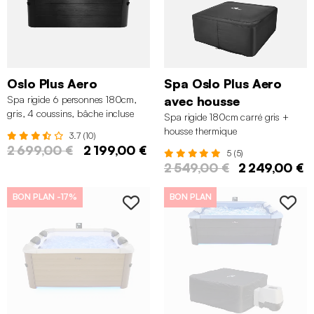
Oslo Plus Aero
Spa Oslo Plus Aero
Spa rigide 6 personnes 180cm,
avec housse
gris, 4 coussins, bâche incluse
Spa rigide 180cm carré gris +
housse thermique
3.7 (10)
2 699,00 €
2 199,00 €
5 (5)
2 549,00 €
2 249,00 €
BON PLAN
-17%
BON PLAN