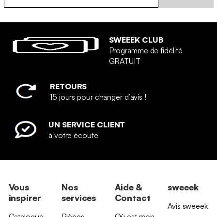
SWEEEK CLUB
Programme de fidélité
GRATUIT
RETOURS
15 jours pour changer d’avis !
UN SERVICE CLIENT
à votre écoute
Vous
Nos
Aide &
sweeek
inspirer
services
Contact
Avis sweeek
Catalogue
Pièces
Où est mon