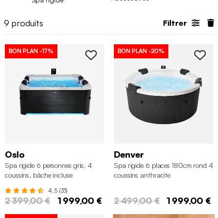
9
produits
Filtrer
BON PLAN
-17%
BON PLAN
-20%
Oslo
Denver
Spa rigide 6 personnes gris, 4
Spa rigide 6 places 180cm rond 4
coussins, bâche incluse
coussins anthracite
4.5 (33)
2 399,00 €
1 999,00 €
2 499,00 €
1 999,00 €