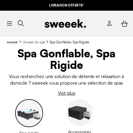
LIVRAISON OFFERTE*
sweeek
Univers du spa
Spa Gonflable, Spa Rigide
Spa Gonflable, Spa
Rigide
Vous recherchez une solution de détente et relaxation à
domicile ? sweeek vous propose une sélection de spas
adaptés à vos besoins :
spa gonflable
ou
spa rigide
. Avec
Voir plus
ses nombreux
accessoires pour spa
, votre futur
spa extérieur
va devenir indispensable pour profiter de votre jardin de
manière zen. sweeek vous propose une sélection de
spas 2
places, 4 places et 6 places
de forme différentes :
ronde,
carrée, rectangulaire ou octogonale
. À vous de faire votre
choix parmi les différents spas extérieurs de notre gamme.
Accessoires
Spa rigide