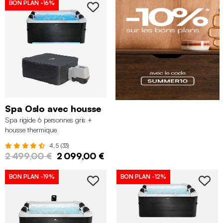
BON PLAN
-16%
Spa Oslo avec housse
Spa rigide 6 personnes gris +
housse thermique
4.5 (33)
2 499,00 €
2 099,00 €
BON PLAN
-19%
BON PLAN
-12%