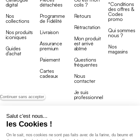
*Conditions
digital
détachées
colis ?
des offres &
Codes
Nos
Programme
Retours
promo
collections
de Fidélité
Rétractation
Qui sommes
Nos produits
Livraison
nous ?
iconiques
Mon produit
Assurance
est arrivé
Nos
Guides
premium
abîmé
magasins
d’achat
Paiement
Questions
fréquentes
Cartes
cadeaux
Nous
contacter
Je suis
professionnel
Continuer sans accepter
Salut c'est nous...
les Cookies !
On le sait, nos cookies ne sont pas faits avec de la farine, du beurre et
Conditions générales de vente