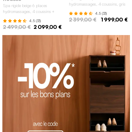
hydromassages, 4 coussins, gris
Spa rigide beige 6 places
et bleu sapphire
hydromassages, 4 coussins +
4.5 (33)
housse
2 399,00 €
1 999,00 €
4.5 (33)
2 499,00 €
2 099,00 €