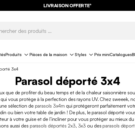
LIVRAISON OFFERTE*
tés
Produits
Pièces de la maison
Styles
Prix mini
Catalogues
B
porté 3x4
Parasol déporté 3x4
ux que de profiter du beau temps et de la chaleur saisonnière so
qui vous protège à la perfection des rayons UV. Chez sweeek, n
une sélection de
parasols 3x4m
qui protégeront parfaitement votr
rdin ou bien votre table de jardin ! De plus, le parasol déporté vo
uteur à votre guise et de l’incliner pour vous protéger au mieux du 
ons aussi des
parasols déportés 2x3
,
3x3
ou des
parasols dépor