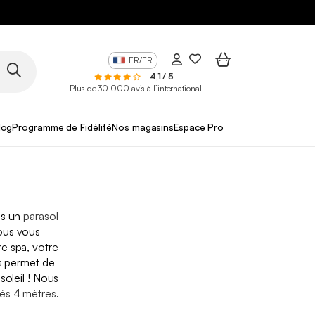
FR/FR
4,1 / 5
Plus de 30 000 avis à l’international
log
Programme de Fidélité
Nos magasins
Espace Pro
us un
parasol
ous vous
e spa, votre
us permet de
soleil ! Nous
tés 4 mètres
.