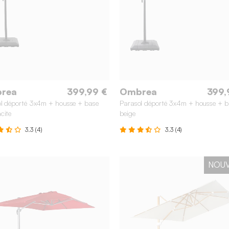
rea
399,99 €
Ombrea
399,
l déporté 3x4m + housse + base
Parasol déporté 3x4m + housse + b
cite
beige
3.3 (4)
3.3 (4)
NOU