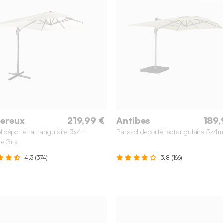
ereux
219,99 €
Antibes
189,
l déporté rectangulaire 3x4m
Parasol déporté rectangulaire 3x4m
ré Gris
4.3 (374)
3.8 (166)