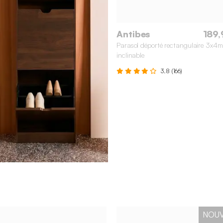
Antibes
189,
Parasol déporté rectangulaire 3x4m
inclinable
3.8 (166)
NOU