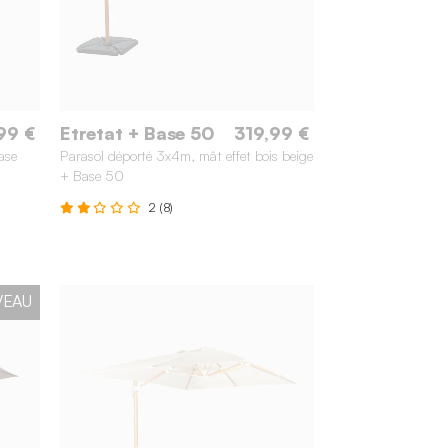
99 €
Etretat + Base 50
319,99 €
ase
Parasol déporté 3x4m, mât effet bois beige
+ Base 50
2 (8)
VEAU