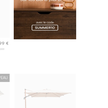
99 €
ase
VEAU