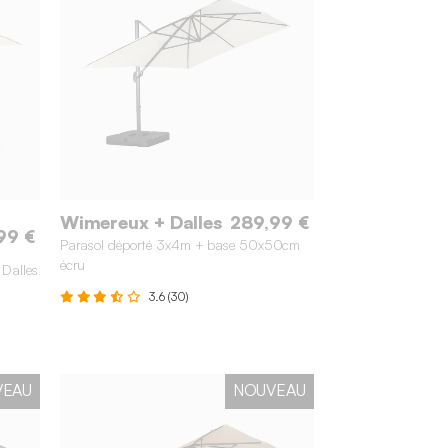
Wimereux + Dalles
289,99 €
99 €
Parasol déporté 3x4m + base 50x50cm
écru
 Dalles
3.6 (30)
VEAU
NOUVEAU