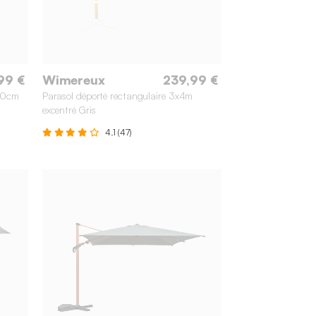
99 €
Wimereux
239,99 €
50cm
Parasol déporté rectangulaire 3x4m
excentré Gris
4.1 (47)