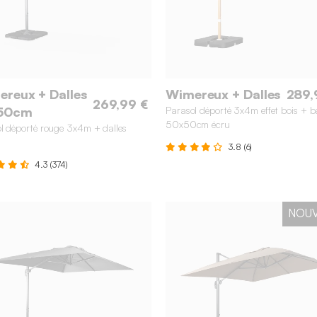
reux + Dalles
Wimereux + Dalles
289,
269,99 €
50cm
Parasol déporté 3x4m effet bois + b
50x50cm écru
l déporté rouge 3x4m + dalles
3.8 (6)
4.3 (374)
NOU