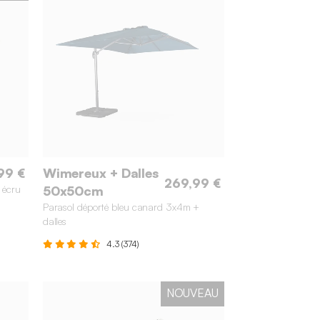
99 €
Wimereux + Dalles
269,99 €
 écru
50x50cm
Parasol déporté bleu canard 3x4m +
dalles
4.3 (374)
NOUVEAU