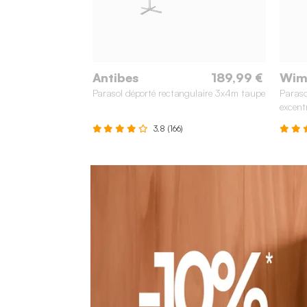
Antibes
189,99 €
Wim
Parasol déporté rectangulaire 3x4m taupe
Paraso
excent
3.8 (166)