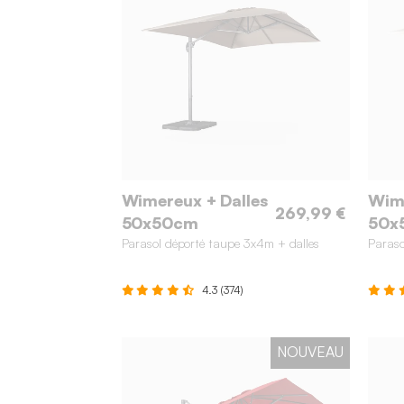
Wimereux + Dalles
Wime
269,99 €
50x50cm
50x
Parasol déporté taupe 3x4m + dalles
Paraso
4.3 (374)
NOUVEAU