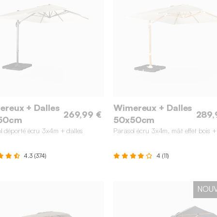
reux + Dalles
Wimereux + Dalles
269,99 €
289,
50cm
50x50cm
l déporté écru 3x4m + dalles
Parasol écru 3x4m, mât effet bois +
4.3 (374)
4 (11)
NOU