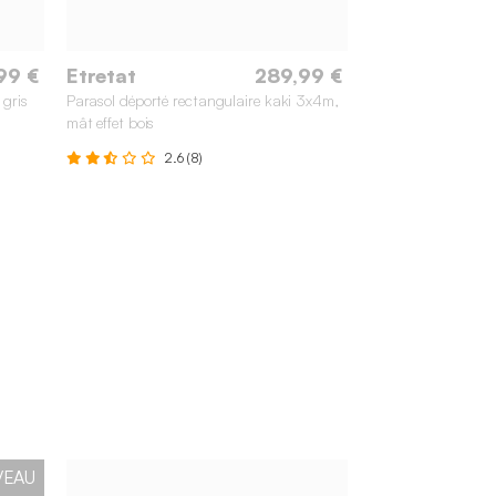
99 €
Etretat
289,99 €
 gris
Parasol déporté rectangulaire kaki 3x4m,
mât effet bois
2.6 (8)
VEAU