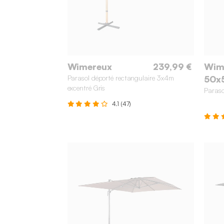
Wimereux
239,99 €
Wime
Parasol déporté rectangulaire 3x4m
50x
excentré Gris
Paraso
4.1 (47)