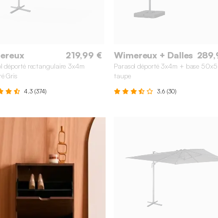
ereux
219,99 €
Wimereux + Dalles
289,
l déporté rectangulaire 3x4m
Parasol déporté 3x4m + base 50x
ré Gris
taupe
4.3 (374)
3.6 (30)