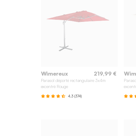
Wimereux
219,99 €
Wim
Parasol déporté rectangulaire 3x4m
Paraso
excentré Rouge
excent
4.3 (374)