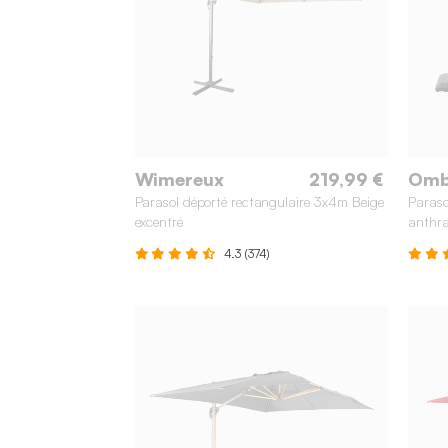
Wimereux
219,99 €
Omb
Parasol déporté rectangulaire 3x4m Beige
Paraso
excentré
anthra
4.3 (374)